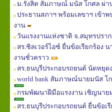
ม.รังสิต สัมภาษณ์ มนัส โกศล 
ประธานสภาฯ พร้อมเลขาฯ เข้าพ
งาน
วันแรงงานแห่งชาติ จ.สมุทรปรา
สร.ซิลเวอร์ไอซ์ ยื่นข้อเรียกร้อง 
งานชั่วคราว
สร.ธนบุรีประกอบรถยนต์ นัดหยุด
world bank สัมภาษณ์นายมนัส โกศล
กรมพัฒนาฝีมือแรงงาน เชิญนายม
สร.ธนบุรีประกอบรถยนต์ ยื่นข้อเรี