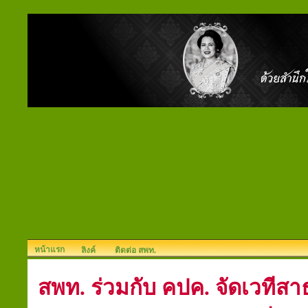
หน้าแรก
ลิงค์
ติดต่อ สพท.
สพท. ร่วมกับ คปค. จัดเวทีสา