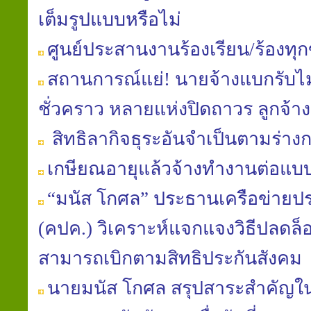
เต็มรูปแบบหรือไม่
ศูนย์ประสานงานร้องเรียน/ร้องทุ
สถานการณ์แย่! นายจ้างแบกรับไม
ชั่วคราว หลายแห่งปิดถาวร ลูกจ้
สิทธิลากิจธุระอันจำเป็นตามร่า
เกษียณอายุแล้วจ้างทำงานต่อแบ
“มนัส โกศล” ประธานเครือข่าย
(คปค.) วิเคราะห์แจกแจงวิธีปลดล็อ
สามารถเบิกตามสิทธิประกันสังคม
นายมนัส โกศล สรุปสาระสำคัญใ