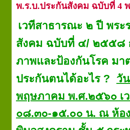
พ.ร.บ.ประกันสังคม ฉบับที่ 4 
เวทีสาธารณะ ๒ ปี พระ
สังคม ฉบับที่ ๔
/
๒๕๕๘
ภาพและป้องกันโรค มาตร
ประกันตนได้อะไร
?
วัน
พฤษภาคม พ.ศ.๒๕๖๐ เ
๐๘.๓๐-๑๕.๐๐ น. ณ
ห้อ