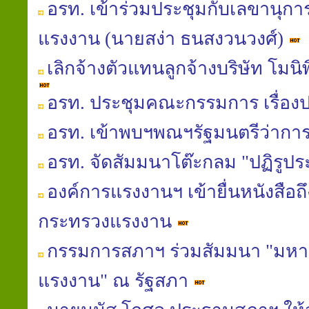
อรท. เข้าร่วมประชุมกับเลขานุกา
แรงงาน (นายสง่า ธนสงวนวงศ์)
เลิกจ้างตัวแทนลูกจ้างบริษัท โมน
อรท. ประชุมคณะกรรมการ เรื่อง
อรท. เข้าพบฯพณฯรัฐมนตรีว่าก
อรท. จัดสัมมนาโต๊ะกลม "ปฏิรูป
องค์การแรงงานฯ เข้ายื่นหนังสือถ
กระทรวงแรงงาน
กรรมการสภาฯ ร่วมสัมมนา "มหาอุทก
แรงงาน" ณ รัฐสภา