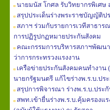
นายมนัส โกศล รับวิทยากรพิเศษ
สรุปประเด็นร่างพระราชบัญญัติปร
สภาฯ ร่วมกับรายการเวทีสาธารณะ
การปฏิรูปกฏหมายประกันสังคม
คณะกรรมการบริหารสภาฯพัฒนาฯ 
ว่าการกระทรวงแรงงาน
เครือข่ายประกันสังคมคนทำงาน (คป
นายกรัฐมนตรี แก้ไขร่างพ.ร.บ.ประ
สรุปการพิจารณา ร่างพ.ร.บ.ประก
สพท.เข้ายื่นร่างพ.ร.บ.คุ้มครองแรงง