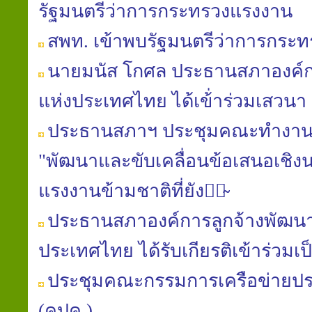
รัฐมนตรีว่าการกระทรวงแรงงาน
สพท. เข้าพบรัฐมนตรีว่าการกระ
นาย​มนัส​ โกศล​ ประธาน​สภา​องค์ก
แห่ง​ประเทศไทย​ ได้เข้่าร่วมเสวนา
ประธานสภาฯ ประชุมคณะทำ​งาน​
"พัฒนา​และ​ขับเคลื่อน​ข้อเสนอ​เชิง​น
แรงงาน​ข้ามชาติ​ที่​ยัง​มิ̴
ประธาน​สภา​องค์การ​ลูกจ้าง​พัฒนา
ประเทศไทย​ ได้​รับ​เกียรติ​เข้าร่วม​
ประชุมคณะกรรมการเครือข่ายป
(คปค.)