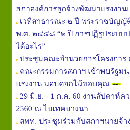
สภาองค์การลูกจ้างพัฒนาแรงงาน
เวทีสาธารณะ ๒ ปี พระราชบัญญัติ
พ.ศ. ๒๕๕๘ “๒ ปี การปฏิรูประบบปร
ได้อะไร”
ประชุมคณะอำนวยการโครงการ 
คณะกรรมการสภาฯ เข้าพบรัฐมนต
แรงงาน มอบดอกไม้ขอบคุณ
29 มิ.ย. - 1 ก.ค. 60 งานสัปดาห์
2560 ณ ไบเทคบางนา
สพท. ประชุมร่วมกับสภาฯนายจ้าง