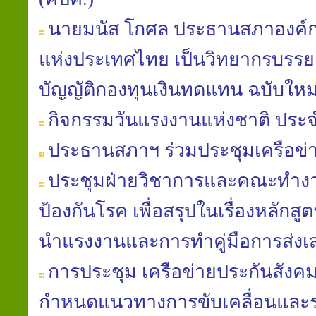
นายมนัส​ โกศล​ ประธาน​สภา​องค์ก
แห่ง​ประเทศไทย​ เป็นวิทยากร​บรรย
บัญญัติ​กองทุน​เงินทดแทน​ ฉบับใหม่​
กิจกรรมวันแรงงานแห่งชาติ ประจ
ประธานสภาฯ ร่วมประชุมเครือข
ประชุมฝ่ายวิชาการ​และคณะ​ทำงาน
ป้องกัน​โรค​ เพื่อสรุปในเรื่องหลักสู
นํา​แรงงานและการทำคู่มือ​การส่งเ
การประชุม เครือข่ายประกันสังค
กำหนดแนวทางการขับเคลื่อนและ