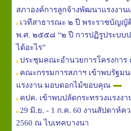
สภาองค์การลูกจ้างพัฒนาแรงงาน
เวทีสาธารณะ ๒ ปี พระราชบัญญัติ
พ.ศ. ๒๕๕๘ “๒ ปี การปฏิรูประบบปร
ได้อะไร”
ประชุมคณะอำนวยการโครงการ 
คณะกรรมการสภาฯ เข้าพบรัฐมนต
แรงงาน มอบดอกไม้ขอบคุณ
คปค. เข้าพบปลัดกระทรวงแรงงา
29 มิ.ย. - 1 ก.ค. 60 งานสัปดาห์
2560 ณ ไบเทคบางนา