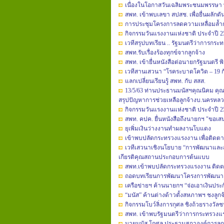
เนื่องในโอกาสวันเฉลิมพระชนมพรรษา 
สพท. เข้าพบเลขา สปสช. เพื่อยื่นผลักดันใ
การประชุมโครงการลดความเหลื่อมล้ำกา
กิจกรรมวันแรงงานแห่งชาติ ประจำปี 2
เวทีสรุปบทเรียน .. รัฐมนตรีว่าการก
สพท.รับเรื่องร้องทุกข์จากลูกจ้าง
สพท. เข้ายื่นหนังสือต่อนายกรัฐมนตรี
เวทีสานเสวนา “โรคระบาดโควิด – 19
แลกเปลี่ยนเรียนรู้ สพท. กับ สสส.
13/5/63 ท่านประธานมนัสฯคุณนิคม คุณ
สรุปปัญหาการช่วยเหลือลูกจ้างบ.นครหล
กิจกรรมวันแรงงานแห่งชาติ ประจำปี 2
สพท. คปค. ยื่นหนังสือถึงนายกฯ "ขอ
ยุเพิ่มเงินว่างงานทำผลงานโบแดง
เข้าพบปลัดกระทรวงแรงงาน เพื่อติดตาม
เวทีเสวนาเชิงนโยบาย “การพัฒนาแล
เกียรติคุณสถานประกอบการต้นแบบ
สพท.เข้าพบปลัดกระทรวงแรงงาน ติด
ถอดบทเรียนการพัฒนาโครงการพัฒนา
เครือข่ายฯ ค้านนายกฯ “จ่อเอาเงินประ
“มนัส” ค้านต่างด้าวตั้งสหภาพฯ ชงลูก
กิจกรรมโบว์ลิ่งการกุศล ชิงถ้วยรางว
สพท. เข้าพบรัฐมนตรีว่าการกระทรวงแ
นาย​มนัส​ โกศล​ ประธาน​สภา​องค์การ​ลู