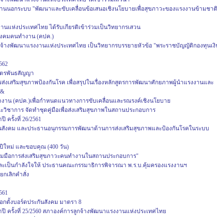
​ระบบ​ "พัฒนา​และ​ขับเคลื่อน​ข้อเสนอ​เชิง​นโยบาย​เพื่อ​สุข​ภาวะ​ของ​แรงงาน​ข้ามชาติ​ที
​แห่ง​ประเทศไทย​ ได้​รับ​เกียรติ​เข้าร่วม​เป็นวิทยากร​เสวน
ังคมคนทำงาน (คปค.)
จ้าง​พัฒนา​แรงงาน​แห่ง​ประเทศไทย​ เป็นวิทยากร​บรรยาย​หัวข้อ​ "พระราชบัญญัติ​กองทุน​เงิ
562
ษตรพันธสัญญา
สริม​สุขภาพ​ป้องกัน​โรค​ เพื่อสรุปในเรื่องหลักสูตร​การ​พัฒนา​ศักยภาพ​ผู้นํา​แรงงานและ
น&
ำงาน (คปค.)เพื่อกำหนดแนวทางการขับเคลื่อนและรณรงค์เชิงนโยบาย
วิชาการ จัดทำชุดคู่มือเพื่อส่งเสริมสุขภาพในสถานประกอบการ
ครั้งที่ 26/2561
ะกันสังคม และประธานอนุกรรมการพัฒนาด้านการส่งเสริมสุขภาพและป้องกันโรคในระบบ
ปีใหม่ และขอบคุณ (400 วัน)
วมมือการส่งเสริมสุขภาวะคนทำงานในสถานประกอบการ"
ะเป็นกำลังใจให้ ประธานคณะกรรมาธิการพิจารณา พ.ร.บ.คุ้มครองแรงงานฯ
ยกเลิกคำสั่ง
561
ือกตั้งบอร์ดประกันสังคม มาตรา 8
 ครั้งที่ 25/2560 สภาองค์การลูกจ้างพัฒนาแรงงานแห่งประเทศไทย