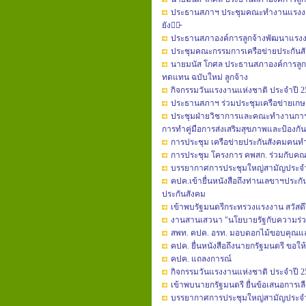
ประธานสภาฯ ประชุมคณะทำ​งาน​แรงงาน​นอก
ยัง​มิ̴
ประธาน​สภา​องค์การ​ลูกจ้าง​พัฒนา​แรงงาน
ประชุมคณะกรรมการเครือข่ายประกันส
นายมนัส​ โกศล​ ประธาน​สภา​องค์การ​ลูก
ทดแทน​ ฉบับใหม่​ ลูกจ้าง
กิจกรรมวันแรงงานแห่งชาติ ประจำปี 2
ประธานสภาฯ ร่วมประชุมเครือข่ายเก
ประชุมฝ่ายวิชาการ​และคณะ​ทำงาน​การส่งเ
การทำคู่มือ​การส่งเสริม​สุขภาพ​และป้องกั
การประชุม เครือข่ายประกันสังคมคนท
การประชุม โครงการ คพสก. ร่วมกับคณะ
บรรยากาศการประชุมใหญ่สามัญประจำปี 
คปค.เข้ายื่นหนังสือถึงท่านเลขาฯปร
ประกันสังคม
เข้าพบรัฐมนตรีกระทรวงแรงงาน สวัสดี
งานสานเสวนา "นโยบายรัฐกับความร่
สพท. คปค. อรท. มอบดอกไม้ขอบคุณแล
คปค. ยื่นหนังสือถึงนายกรัฐมนตรี ขอให้
คปค. แถลงการณ์
กิจกรรมวันแรงงานแห่งชาติ ประจำปี 2
เข้าพบนายกรัฐมนตรี ยื่นข้อเสนอการเล
บรรยากาศการประชุมใหญ่สามัญประจำปี