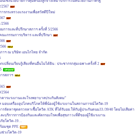
ื่อนเชิงนโยบายการคุ้มครองลูกจ้างเหมาบริการในหน่วยงานภาครัฐ
2/2567
ารกระทรวงแรงงานเพื่อสวัสดีปีใหม่
567
1/2566
ารและที่ปรึกษาสภาฯ ครั้งที่ 5/2566
คณะกรรมการบริหาร และที่ปรึกษา
566
2566
ภาฯ ณ บริษัท เอนไกไทย จำกัด
6
่ยนเรียนรู้เสียงที่คนอื่นไม่ได้ยิน : ประชากรกลุ่มเฉพาะครั้งที่ 2
5
มการสภาฯ
565
9/2564
ธนาคารแรงงานและโรงพยาบาลประกันสังคม”
 มอบเครื่องอุปโภคบริโภคให้พี่น้องผู้ใช้แรงงานในสถานการณ์โควิด-19
ารจัดหาชุดตรวจหาเชื้อโควิด ATK ที่ได้รับอย.ให้กับผู้ประกันตนม33./39/40 โดยไม่เสียค่า
ิและบริการการป้องกันและคัดกรองโรคเพื่อสุขภาวะที่ดีของผู้ใช้แรงงาน
้ภัยโควิด-19…
พร้อมชุด PPE
นช่วงโควิด-19