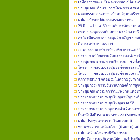
เวทีสาธารณะ ๒ ปี พระราชบัญญัติประกั
ประชุมคณะอำนวยการโครงการ คสปค
คณะกรรมการสภาฯ เข้าพบรัฐมนตรีว่
คปค. เข้าพบปลัดกระทรวงแรงงาน
29 มิ.ย. - 1 ก.ค. 60 งานสัปดาห์ควา
สพท. ประชุมร่วมกับสภาฯนายจ้าง หารื
สร.โอเชียนกลาส ประชุมวิสามัญฯ ขอม
กิจกรรมประธานสภาฯ
ภาพบรรยากาศการจัดเวทีสาธารณะ 2 ปี พ
บรรยากาศ กิจกรรมวันแรงงานแห่งชาติ
ประชุมคณะกรรมการบริหารสภาฯ ครั้งที
โครงการ คสปค.ประชุมองค์กรแรงงานในพ
โครงการ คสปค.ประชุมองค์กรแรงงานในพ
สภาฯพัฒนาฯ จัดอบรมให้ความรู้ประกันส
ประชุมกรรมการบริหารสภาองค์การลูก
ประชุมคณะกรรมการวันแรงงานแห่งชาต
บรรยากาศงานประชุมใหญ่สามัญประจำปี 
บรรยากาศงานประชุมใหญ่สร.เคซีอี
บรรยากาศงานประชุมประจำเดือนสภาฯ คร
ยื่นหนังสือถึงรมต.แรงงาน เร่งประกา
คปค.ประชุมเสวนา ณ โรงแรมเบย์
ข่าวสารความเคลื่อนไหว (ติดตาม) คป
คปค.เคลื่อนไหวกรณีทันตกรรม
คปค.จัดอบรมหลักสูตรให้ความรู้ประก