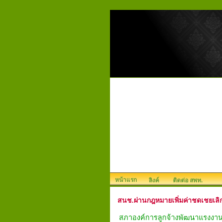
หน้าแรก
ลิงค์
ติดต่อ สพท.
สนช.ผ่านกฎหมายเพิ่มค่าชดเชยเลิกจ้
สภาองค์การลูกจ้างพัฒนาแรงงา