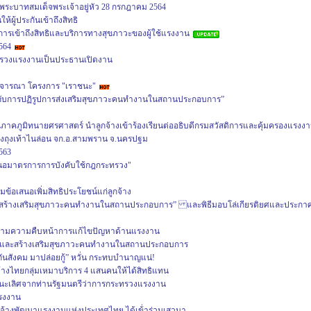
พระบาทสมเด็จพระเจ้าอยู่หัว 28 กรกฎาคม 2564
ห้ผู้ประกันเข้าถึงสิทธิ
รเข้าถึงสิทธิและบริการทางสุขภาวะของผู้ใช้แรงงาน
564
ระทรวงแรงงานเป็นประธานเปิดงาน
 พิจารณา โครงการ "เราชนะ"
 กับการปฏิรูปการส่งเสริมสุขภาวะคนทำงานในสถานประกอบการ”
ภาคภูมิทนายศรศาสตร์ นำลูกจ้างเข้าร้องเรียนต่ออธิบดีกรมสวัสดิการและคุ้มครองแรงง
วงถุงเท้าไนล่อน จก.อ.สามพราน จ.นครปฐม
563
เสนอมาตรการการบังคับใช้กฎกระทรวง"
ข้อเสนอเพิ่มสิทธิประโยชน์แก่ลูกจ้าง
ะสร้างเสริมสุขภาวะคนทำงานในสถานประกอบการ” และพิธีมอบโล่เกียรติยศและประกา
ตามความคืบหน้าการแก้ไขปัญหาด้านแรงงาน
และสร้างเสริมสุขภาวะคนทำงานในสถานประกอบการ
กันสังคม มาปล่อยกู้” หวั่น กระทบบำนาญแน่!
จ้างไทยกลุ่มเหมาบริการ 4 แสนคนให้ได้สิทธิแทน
ัลชนะเลิศจากท่านรัฐมนตรีว่าการกระทรวงแรงงาน
รงงาน
กจ้าง​พัฒนา​แรงงาน​แห่ง​ประเทศไทย​ ได้เข้่าร่วมเสวนา