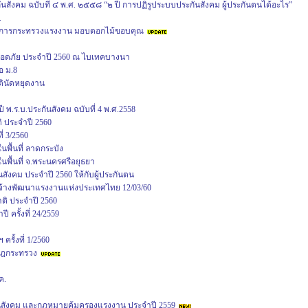
นสังคม ฉบับที่ ๔ พ.ศ. ๒๕๕๘ “๒ ปี การปฏิรูประบบประกันสังคม ผู้ประกันตนได้อะไร”
.
าการกระทรวงแรงงาน มอบดอกไม้ขอบคุณ
มปลอดภัย ประจำปี 2560 ณ ไบเทคบางนา
อ ม.8
ตินัดหยุดงาน
.ร.บ.ประกันสังคม ฉบับที่ 4 พ.ศ.2558
 ประจำปี 2560
่ 3/2560
ื้นที่ ลาดกระบัง
ื้นที่ จ.พระนครศรีอยุธยา
ังคม ประจำปี 2560 ให้กับผู้ประกันตน
จ้างพัฒนาแรงงานแห่งประเทศไทย 12/03/60
ิ ประจำปี 2560
ครั้งที่ 24/2559
ั้งที่ 1/2560
ศกฎกระทรวง
ค.
ันสังคม และกฎหมายคุ้มครองแรงงาน ประจำปี 2559