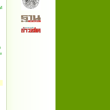
ด้
ง
ทน