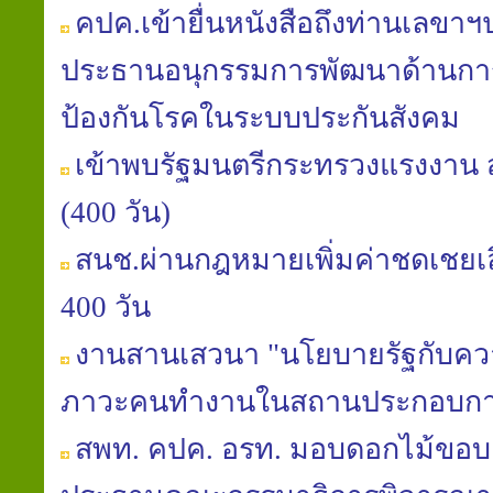
คปค.เข้ายื่นหนังสือถึงท่านเลขา
ประธานอนุกรรมการพัฒนาด้านการ
ป้องกันโรคในระบบประกันสังคม
เข้าพบรัฐมนตรีกระทรวงแรงงาน ส
(400 วัน)
สนช.ผ่านกฎหมายเพิ่มค่าชดเชยเลิก
400 วัน
งานสานเสวนา "นโยบายรัฐกับควา
ภาวะคนทำงานในสถานประกอบกา
สพท. คปค. อรท. มอบดอกไม้ขอบค