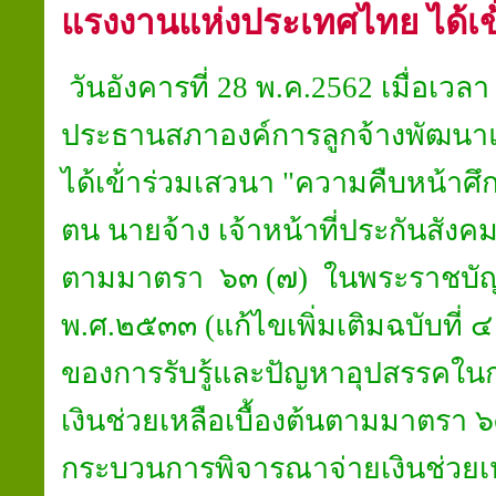
แรงงาน​แห่ง​ประเทศไทย​ ได้เข
วันอังคาร​ที่​ 28​ พ.ค.2562​ เมื่อเวลา
ประธาน​สภา​องค์การ​ลูกจ้าง​พัฒนา
ได้เข้่าร่วมเสวนา​ "ความคืบหน้า​ศึกษ
ตน​ นายจ้าง​ เจ้าหน้าที่​ประกันสังค
ตาม​มาตรา​ ๖๓​ (๗) ในพระราชบัญญ
พ.ศ.๒๕๓๓​ (แก้ไข​เพิ่มเติม​ฉบับ​ที่
ของการรับรู้​และ​ปัญหา​อุปสรรค​ในการเ
เงินช่วยเหลือ​เบื้องต้น​ตาม​มาตรา​ 
กระบวนการ​พิจารณา​จ่ายเงินช่วยเหลื