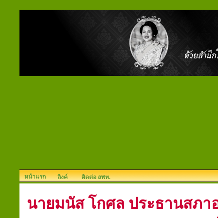
หน้าแรก
ลิงค์
ติดต่อ สพท.
นาย​มนัส​ โกศล​ ประธาน​สภา​อ