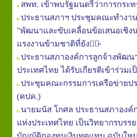
สพท. เข้าพบรัฐมนตรีว่าการกระ
ประธานสภาฯ ประชุมคณะทำ​งาน​
"พัฒนา​และ​ขับเคลื่อน​ข้อเสนอ​เชิง​น
แรงงาน​ข้ามชาติ​ที่​ยัง​มิ̴
ประธาน​สภา​องค์การ​ลูกจ้าง​พัฒนา
ประเทศไทย​ ได้​รับ​เกียรติ​เข้าร่วม​
ประชุมคณะกรรมการเครือข่ายป
(คปค.)
นายมนัส​ โกศล​ ประธาน​สภา​องค์ก
แห่ง​ประเทศไทย​ เป็นวิทยากร​บรรย
บัญญัติ​กองทุน​เงินทดแทน​ ฉบับใหม่​