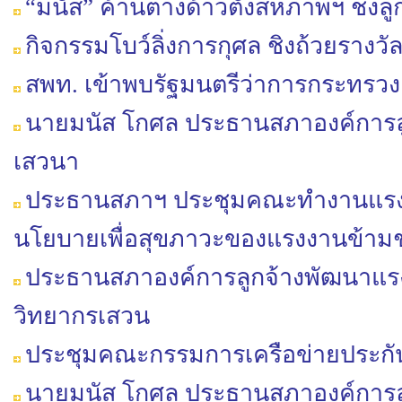
“มนัส” ค้านต่างด้าวตั้งสหภาพฯ ชงล
กิจกรรมโบว์ลิ่งการกุศล ชิงถ้วยราง
สพท. เข้าพบรัฐมนตรีว่าการกระทรว
นาย​มนัส​ โกศล​ ประธาน​สภา​องค์การ​ล
เสวนา
ประธานสภาฯ ประชุมคณะทำ​งาน​แรงงาน​
นโยบาย​เพื่อ​สุข​ภาวะ​ของ​แรงงาน​ข้ามชาติ
ประธาน​สภา​องค์การ​ลูกจ้าง​พัฒนา​แรงงา
วิทยากร​เสวน
ประชุมคณะกรรมการเครือข่ายประกั
นายมนัส​ โกศล​ ประธาน​สภา​องค์การ​ล