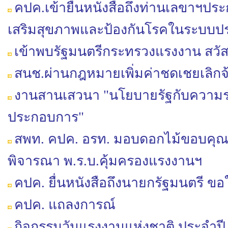
คปค.เข้ายื่นหนังสือถึงท่านเลขาฯป
เสริมสุขภาพและป้องกันโรคในระบบปร
เข้าพบรัฐมนตรีกระทรวงแรงงาน สวัสด
สนช.ผ่านกฎหมายเพิ่มค่าชดเชยเลิกจ้า
งานสานเสวนา "นโยบายรัฐกับความร
ประกอบการ"
สพท. คปค. อรท. มอบดอกไม้ขอบคุณ
พิจารณา พ.ร.บ.คุ้มครองแรงงานฯ
คปค. ยื่นหนังสือถึงนายกรัฐมนตรี ขอใ
คปค. แถลงการณ์
กิจกรรมวันแรงงานแห่งชาติ ประจำปี