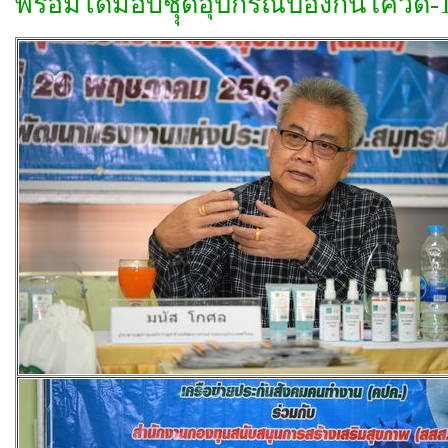
พร้อมได้มอบชุุดอุปกรณ์ป้องกันโควิ