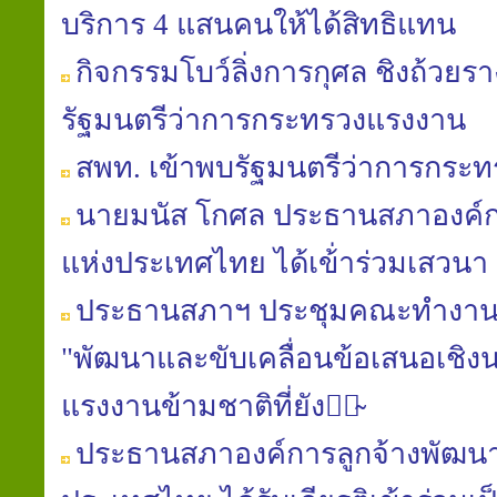
บริการ 4 แสนคนให้ได้สิทธิแทน
กิจกรรมโบว์ลิ่งการกุศล ชิงถ้วยร
รัฐมนตรีว่าการกระทรวงแรงงาน
สพท. เข้าพบรัฐมนตรีว่าการกระ
นาย​มนัส​ โกศล​ ประธาน​สภา​องค์ก
แห่ง​ประเทศไทย​ ได้เข้่าร่วมเสวนา
ประธานสภาฯ ประชุมคณะทำ​งาน​
"พัฒนา​และ​ขับเคลื่อน​ข้อเสนอ​เชิง​น
แรงงาน​ข้ามชาติ​ที่​ยัง​มิ̴
ประธาน​สภา​องค์การ​ลูกจ้าง​พัฒนา