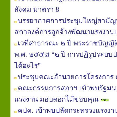
สังคม มาตรา 8
บรรยากาศการประชุมใหญ่สามัญประ
สภาองค์การลูกจ้างพัฒนาแรงงาน
เวทีสาธารณะ ๒ ปี พระราชบัญญัติ
พ.ศ. ๒๕๕๘ “๒ ปี การปฏิรูประบบปร
ได้อะไร”
ประชุมคณะอำนวยการโครงการ 
คณะกรรมการสภาฯ เข้าพบรัฐมนต
แรงงาน มอบดอกไม้ขอบคุณ
คปค. เข้าพบปลัดกระทรวงแรงงา