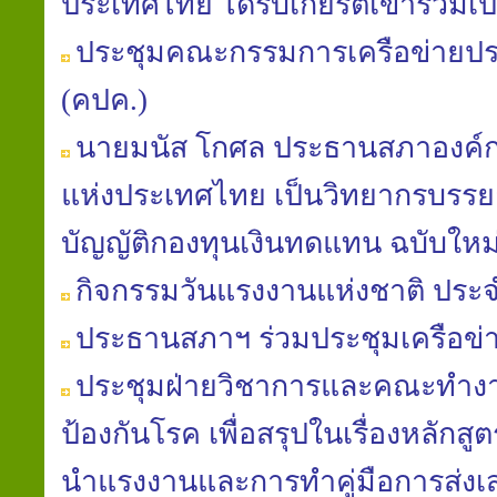
ประเทศไทย​ ได้​รับ​เกียรติ​เข้าร่วม​
ประชุมคณะกรรมการเครือข่ายป
(คปค.)
นายมนัส​ โกศล​ ประธาน​สภา​องค์ก
แห่ง​ประเทศไทย​ เป็นวิทยากร​บรรย
บัญญัติ​กองทุน​เงินทดแทน​ ฉบับใหม่​
กิจกรรมวันแรงงานแห่งชาติ ประจ
ประธานสภาฯ ร่วมประชุมเครือข
ประชุมฝ่ายวิชาการ​และคณะ​ทำงาน
ป้องกัน​โรค​ เพื่อสรุปในเรื่องหลักสู
นํา​แรงงานและการทำคู่มือ​การส่งเ