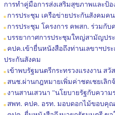
การทำคู่มือ​การส่งเสริม​สุขภาพ​และป้
การประชุม เครือข่ายประกันสังคมค
การประชุม โครงการ คพสก. ร่วมกับค
บรรยากาศการประชุมใหญ่สามัญประจำป
คปค.เข้ายื่นหนังสือถึงท่านเลขาฯ
ประกันสังคม
เข้าพบรัฐมนตรีกระทรวงแรงงาน สวัสด
สนช.ผ่านกฎหมายเพิ่มค่าชดเชยเลิกจ้า
งานสานเสวนา "นโยบายรัฐกับความ
สพท. คปค. อรท. มอบดอกไม้ขอบคุณ
คปค. ยื่นหนังสือถึงนายกรัฐมนตรี ขอใ