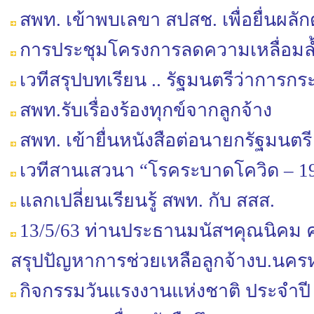
สพท. เข้าพบเลขา สปสช. เพื่อยื่นผลักดั
การประชุมโครงการลดความเหลื่อมล้ำ
เวทีสรุปบทเรียน .. รัฐมนตรีว่าการ
สพท.รับเรื่องร้องทุกข์จากลูกจ้าง
สพท. เข้ายื่นหนังสือต่อนายกรัฐมนต
เวทีสานเสวนา “โรคระบาดโควิด – 
แลกเปลี่ยนเรียนรู้ สพท. กับ สสส.
13/5/63 ท่านประธานมนัสฯคุณนิคม ค
สรุปปัญหาการช่วยเหลือลูกจ้างบ.นค
กิจกรรมวันแรงงานแห่งชาติ ประจำปี