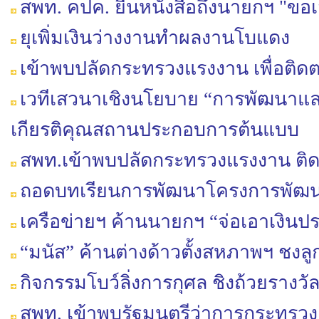
สพท. คปค. ยื่นหนังสือถึงนายกฯ "
ยุเพิ่มเงินว่างงานทำผลงานโบแดง
เข้าพบปลัดกระทรวงแรงงาน เพื่อติดตา
เวทีเสวนาเชิงนโยบาย “การพัฒนาแ
เกียรติคุณสถานประกอบการต้นแบบ
สพท.เข้าพบปลัดกระทรวงแรงงาน ติ
ถอดบทเรียนการพัฒนาโครงการพัฒ
เครือข่ายฯ ค้านนายกฯ “จ่อเอาเงินป
“มนัส” ค้านต่างด้าวตั้งสหภาพฯ ชงล
กิจกรรมโบว์ลิ่งการกุศล ชิงถ้วยราง
สพท. เข้าพบรัฐมนตรีว่าการกระทรว