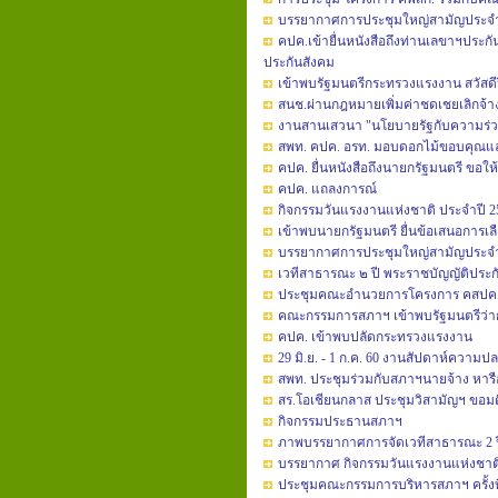
บรรยากาศการประชุมใหญ่สามัญประจำปี 
คปค.เข้ายื่นหนังสือถึงท่านเลขาฯปร
ประกันสังคม
เข้าพบรัฐมนตรีกระทรวงแรงงาน สวัสดี
สนช.ผ่านกฎหมายเพิ่มค่าชดเชยเลิกจ้าง 
งานสานเสวนา "นโยบายรัฐกับความร่
สพท. คปค. อรท. มอบดอกไม้ขอบคุณแล
คปค. ยื่นหนังสือถึงนายกรัฐมนตรี ขอให้
คปค. แถลงการณ์
กิจกรรมวันแรงงานแห่งชาติ ประจำปี 2
เข้าพบนายกรัฐมนตรี ยื่นข้อเสนอการเล
บรรยากาศการประชุมใหญ่สามัญประจำปี
เวทีสาธารณะ ๒ ปี พระราชบัญญัติประกั
ประชุมคณะอำนวยการโครงการ คสปค
คณะกรรมการสภาฯ เข้าพบรัฐมนตรีว่
คปค. เข้าพบปลัดกระทรวงแรงงาน
29 มิ.ย. - 1 ก.ค. 60 งานสัปดาห์ควา
สพท. ประชุมร่วมกับสภาฯนายจ้าง หารื
สร.โอเชียนกลาส ประชุมวิสามัญฯ ขอม
กิจกรรมประธานสภาฯ
ภาพบรรยากาศการจัดเวทีสาธารณะ 2 ปี พ
บรรยากาศ กิจกรรมวันแรงงานแห่งชาติ
ประชุมคณะกรรมการบริหารสภาฯ ครั้งที