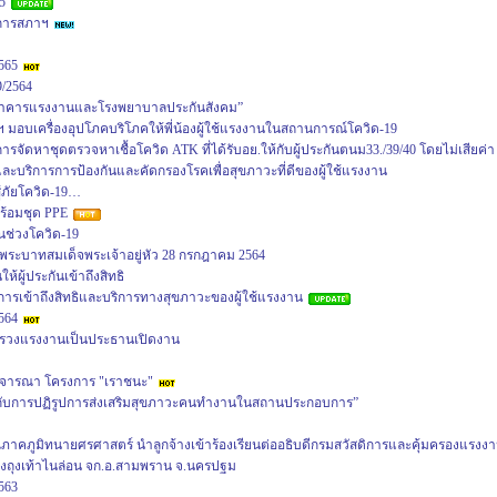
5
มการสภาฯ
565
9/2564
ธนาคารแรงงานและโรงพยาบาลประกันสังคม”
 มอบเครื่องอุปโภคบริโภคให้พี่น้องผู้ใช้แรงงานในสถานการณ์โควิด-19
ารจัดหาชุดตรวจหาเชื้อโควิด ATK ที่ได้รับอย.ให้กับผู้ประกันตนม33./39/40 โดยไม่เสียค่า
ิและบริการการป้องกันและคัดกรองโรคเพื่อสุขภาวะที่ดีของผู้ใช้แรงงาน
้ภัยโควิด-19…
พร้อมชุด PPE
นช่วงโควิด-19
พระบาทสมเด็จพระเจ้าอยู่หัว 28 กรกฎาคม 2564
ห้ผู้ประกันเข้าถึงสิทธิ
รเข้าถึงสิทธิและบริการทางสุขภาวะของผู้ใช้แรงงาน
564
ระทรวงแรงงานเป็นประธานเปิดงาน
 พิจารณา โครงการ "เราชนะ"
 กับการปฏิรูปการส่งเสริมสุขภาวะคนทำงานในสถานประกอบการ”
ภาคภูมิทนายศรศาสตร์ นำลูกจ้างเข้าร้องเรียนต่ออธิบดีกรมสวัสดิการและคุ้มครองแรงง
วงถุงเท้าไนล่อน จก.อ.สามพราน จ.นครปฐม
563