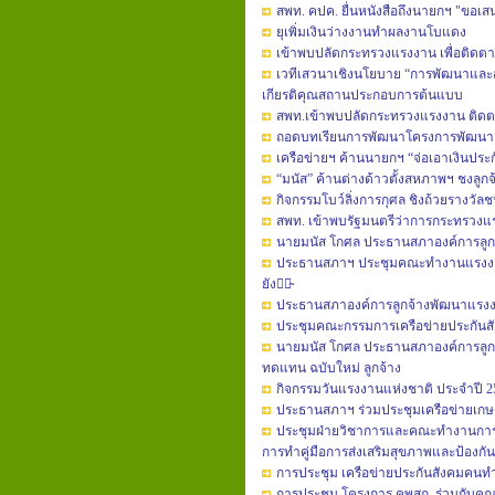
สพท. คปค. ยื่นหนังสือถึงนายกฯ "ขอ
ยุเพิ่มเงินว่างงานทำผลงานโบแดง
เข้าพบปลัดกระทรวงแรงงาน เพื่อติดตาม
เวทีเสวนาเชิงนโยบาย “การพัฒนาแล
เกียรติคุณสถานประกอบการต้นแบบ
สพท.เข้าพบปลัดกระทรวงแรงงาน ติด
ถอดบทเรียนการพัฒนาโครงการพัฒนา
เครือข่ายฯ ค้านนายกฯ “จ่อเอาเงินประ
“มนัส” ค้านต่างด้าวตั้งสหภาพฯ ชงลูก
กิจกรรมโบว์ลิ่งการกุศล ชิงถ้วยรางว
สพท. เข้าพบรัฐมนตรีว่าการกระทรวงแ
นาย​มนัส​ โกศล​ ประธาน​สภา​องค์การ​ลู
ประธานสภาฯ ประชุมคณะทำ​งาน​แรงงาน​นอก
ยัง​มิ̴
ประธาน​สภา​องค์การ​ลูกจ้าง​พัฒนา​แรงงาน
ประชุมคณะกรรมการเครือข่ายประกันส
นายมนัส​ โกศล​ ประธาน​สภา​องค์การ​ลูก
ทดแทน​ ฉบับใหม่​ ลูกจ้าง
กิจกรรมวันแรงงานแห่งชาติ ประจำปี 2
ประธานสภาฯ ร่วมประชุมเครือข่ายเก
ประชุมฝ่ายวิชาการ​และคณะ​ทำงาน​การส่งเ
การทำคู่มือ​การส่งเสริม​สุขภาพ​และป้องกั
การประชุม เครือข่ายประกันสังคมคนท
การประชุม โครงการ คพสก. ร่วมกับคณะ