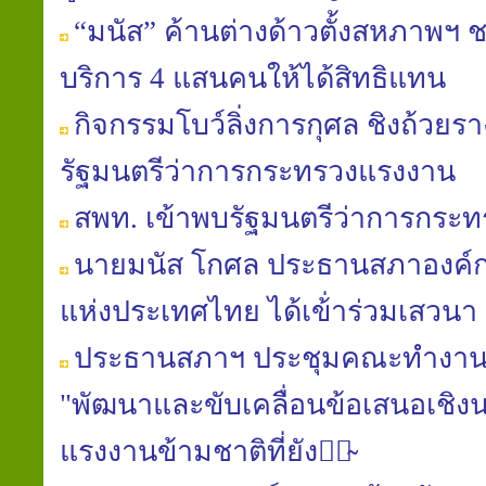
“มนัส” ค้านต่างด้าวตั้งสหภาพฯ 
บริการ 4 แสนคนให้ได้สิทธิแทน
กิจกรรมโบว์ลิ่งการกุศล ชิงถ้วยร
รัฐมนตรีว่าการกระทรวงแรงงาน
สพท. เข้าพบรัฐมนตรีว่าการกระ
นาย​มนัส​ โกศล​ ประธาน​สภา​องค์ก
แห่ง​ประเทศไทย​ ได้เข้่าร่วมเสวนา
ประธานสภาฯ ประชุมคณะทำ​งาน​
"พัฒนา​และ​ขับเคลื่อน​ข้อเสนอ​เชิง​น
แรงงาน​ข้ามชาติ​ที่​ยัง​มิ̴