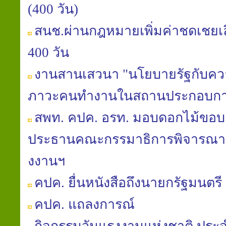
(400 วัน)
สนช.ผ่านกฎหมายเพิ่มค่าชดเชยเลิก
400 วัน
งานสานเสวนา "นโยบายรัฐกับควา
ภาวะคนทำงานในสถานประกอบกา
สพท. คปค. อรท. มอบดอกไม้ขอบค
ประธานคณะกรรมาธิการพิจารณา พ
งงานฯ
คปค. ยื่นหนังสือถึงนายกรัฐมนตรี 
คปค. แถลงการณ์