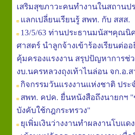
เสริมสุขภาวะคนทำงานในสถานป
แลกเปลี่ยนเรียนรู้ สพท. กับ สสส.
13/5/63 ท่านประธานมนัสฯคุณนิ
ศาสตร์ นำลูกจ้างเข้าร้องเรียนต่อ
คุ้มครองแรงงาน สรุปปัญหาการช่วย
งบ.นครหลวงถุงเท้าไนล่อน จก.อ
กิจกรรมวันแรงงานแห่งชาติ ประจ
สพท. คปค. ยื่นหนังสือถึงนายก
บังคับใช้กฎกระทรวง"
ยุเพิ่มเงินว่างงานทำผลงานโบแดง