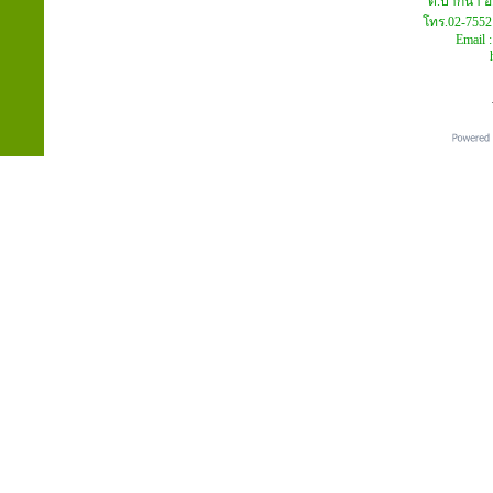
ต.ปากน้ำ อ
โทร.02-7552
Email 