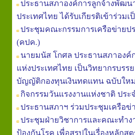
ประธาน​สภา​องค์การ​ลูกจ้าง​พัฒนา
ประเทศไทย​ ได้​รับ​เกียรติ​เข้าร่วม​
ประชุมคณะกรรมการเครือข่ายป
(คปค.)
นายมนัส​ โกศล​ ประธาน​สภา​องค์ก
แห่ง​ประเทศไทย​ เป็นวิทยากร​บรรย
บัญญัติ​กองทุน​เงินทดแทน​ ฉบับใหม่​
กิจกรรมวันแรงงานแห่งชาติ ประจ
ประธานสภาฯ ร่วมประชุมเครือข
ประชุมฝ่ายวิชาการ​และคณะ​ทำงาน
ป้องกัน​โรค​ เพื่อสรุปในเรื่องหลักสู