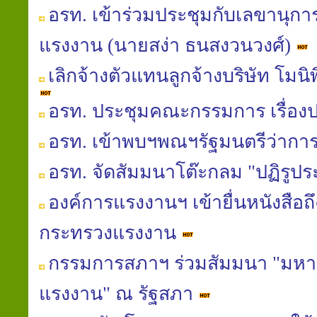
อรท. เข้าร่วมประชุมกับเลขานุกา
แรงงาน (นายสง่า ธนสงวนวงศ์)
เลิกจ้างตัวแทนลูกจ้างบริษัท โมน
อรท. ประชุมคณะกรรมการ เรื่อง
อรท. เข้าพบฯพณฯรัฐมนตรีว่าก
อรท. จัดสัมมนาโต๊ะกลม "ปฏิรูป
องค์การแรงงานฯ เข้ายื่นหนังสือถ
กระทรวงแรงงาน
กรรมการสภาฯ ร่วมสัมมนา "มหาอุทก
แรงงาน" ณ รัฐสภา