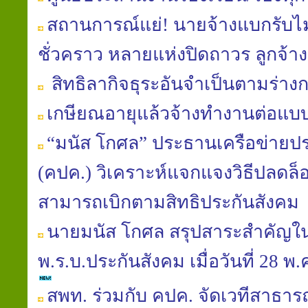
สถานการณ์แย่! นายจ้างแบกรับไม
ชั่วคราว หลายแห่งปิดถาวร ลูกจ้
สิทธิลากิจธุระอันจำเป็นตามร่า
เกษียณอายุแล้วจ้างทำงานต่อแบ
“มนัส โกศล” ประธานเครือข่าย
(คปค.) วิเคราะห์แจกแจงวิธีปลดล็อ
สามารถเบิกตามสิทธิประกันสังคม
นายมนัส โกศล สรุปสาระสำคัญใ
พ.ร.บ.ประกันสังคม เมื่อวันที่ 28 
สพท. ร่วมกับ คปค. จัดเวทีสาธารณ