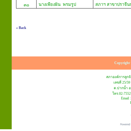
นางเพียงฝัน พรมรูป
สภาฯ สาขาปราจีนบุ
๓๐
« Back
Copyright 
สภาองค์การลูก
เลขที่ 25/59
ต.ปากน้ำ อ
โทร.02-7552
Email 