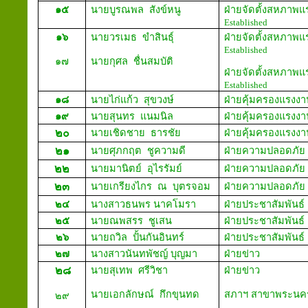
๑๕
นายบูรณพล สังข์หนู
ฝ่ายจัดตั้งสหภาพ
Established
๑๖
นายวรเมธ ขำสินธุ์
ฝ่ายจัดตั้งสหภาพ
Established
๑๗
นายกุศล ชื่นสมบัติ
ฝ่ายจัดตั้งสหภาพ
Established
๑๘
นายไก่แก้ว สุขวงษ์
ฝ่ายคุ้มครอง
๑๙
นายสุนทร แนมนิล
ฝ่ายคุ้มครอง
๒๐
นายเชิดชาย ธารชัย
ฝ่ายคุ้มครอง
๒๑
นายศุภกฤต ชูความดี
ฝ่ายความปล
๒๒
นายมานิตย์ อุไรรัมย์
ฝ่ายความปล
๒๓
นายเกรียงไกร ณ บุตรจอม
ฝ่ายความปล
๒๔
นางสาวธนพร นาคโมรา
ฝ่ายประชาสัมพันธ์
๒๕
นายณพสรร ชูเสน
ฝ่ายประชาสั
๒๖
นายถวิล ปั้นกันอินทร์
ฝ่ายประชาสั
๒๗
นางสาวนันทพัชญ์ บุญมา
ฝ่ายข่าว
News
๒๘
นายสุเทพ ศรีวิชา
ฝ่ายข่าว
News
นายเอกลักษณ์ กึกขุนทด
สภาฯ สาขาพระนคร
๒๙