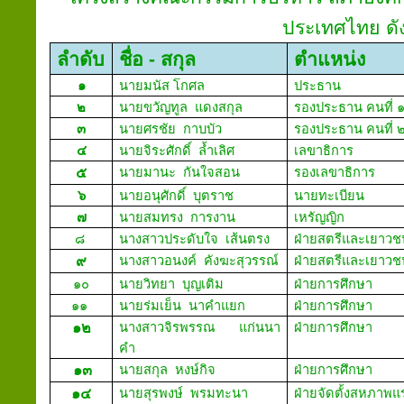
ประเทศไทย ดังน
ลำดับ
ชื่อ
-
สกุล
ตำแหน่ง
๑
นายมนัส โกศล
ประธา
๒
นายขวัญทูล แดงสกุล
รองประธาน คนที่ 
๓
นายศรชัย กาบบัว
รองประธาน คนที่ 
๔
นายจิระศักดิ์ ล้ำเลิศ
เลขาธิการ
Sec
๕
นายมานะ กันใจสอน
รองเลขาธิก
๖
นายอนุศักดิ์ บุตราช
นายทะเบียน
Regi
๗
นายสมทรง การงาน
เหรัญญิก
Finan
๘
นางสาวประดับใจ เส้นตรง
ฝ่ายสตรีและเยาวช
๙
นางสาวอนงค์ คังฆะสุวรรณ์
ฝ่ายสตรีและเยาวช
๑๐
นายวิทยา บุญเติม
ฝ่ายการศึ
๑๑
นายร่มเย็น นาคำแยก
ฝ่ายการศึ
๑๒
นางสาวจิรพรรณ แก่นนา
ฝ่ายการศึ
คำ
๑๓
นายสกุล หงษ์กิจ
ฝ่ายการศึ
๑๔
นายสุรพงษ์ พรมทะนา
ฝ่ายจัดตั้งสหภาพ