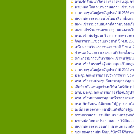
อรท.จัดสัมมนาวิเคราะห์ร่างพรบ.คุ้ม
นายมนัส โกศล ประธานสภาฯ เข้าประช
งานประชุมใหญ่สามัญประจำปี 2556 
สหภาพแรงงาน เอนไกไทย เลือกตั้งค
สพท.เข้าร่วมงานสัปดาห์ความปลอดภัยใ
สพท. เข้าร่วมงานมาตราฐานแรงงานไ
อรท. เข้าพบรัฐมนตรีว่าการกระทรวงแ
กิจกรรมวันแรงงานแห่งชาติ ปี พ.ศ. 25
เตรียมงานวันแรงงานแห่งชาติ ปี พ.ศ. 
กำหนดวัน เวลา และสถานที่เลือกตั้งคณ
คณะกรรมการบริหารสพท.เข้าพบรัฐมน
อรท. เข้ายื่นรายชื่อผู้สนับสนุนแก้ไขกฎ
งานประชุมใหญ่สามัญประจำปี 2555 สร
ประชุมคณะกรรมการบริหารสภาฯ ประจ
อรท. เข้าร่วมประชุมกับเลขานุการรัฐ
เลิกจ้างตัวแทนลูกจ้างบริษัท โมนิพิท 
อรท. ประชุมคณะกรรมการ เรื่องปฏิรูป
อรท. เข้าพบฯพณฯรัฐมนตรีว่าการกระ
อรท. จัดสัมมนาโต๊ะกลม "ปฏิรูประบบไ
องค์การแรงงานฯ เข้ายื่นหนังสือถึงรั
กรรมการสภาฯ ร่วมสัมมนา "มหาอุทกภัย 
นายมนัส โกศล ประธานสภาฯ ให้สัมภา
สหภาพแรงงานฮอนด้า เข้าพบนายมนัส โกศ
ขอแสดงความยินดีกับบริษัทที่ได้รับร