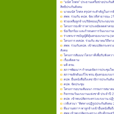
“มนัส โกศล” ประธานเครือข่ายประกันส
สิทธิประกันสังคม
นายมนัส โกศล สรุปสาระสำคัญในการจัดเ
สพท. ร่วมกับ คปค. จัดเวทีสาธารณะ 2 ปี
ช่วยเหลือลูกจ้างบริษัทธนบุรีประกอบรถย
โครงการธงฟ้าราคาประหยัดลดค่าครอ
ข้อเรียกร้อง และกำหนดการวันแรงงานแ
ร่างพระราชบัญญัติคุ้มครองแรงงาน (ฉบับท
โครงการ คสปค. ร่วมกับ สมาคมวิถีทางเล
สพท. ร่วมกับคปค. เข้าพบปลัดกระทรว
สังคม
โครงการสัมมนาไตรภาคีเพื่อรับฟังความคิ
เรื่องติดตาม
มติ ครม.
สภาฯพัฒนาฯ กำหนดจัดการประชุมใหญ่สา
สภาฯผลักดันแก้ไข พรบ.คุ้มครองแรงงา
คปค. ยื่นหนังสือถึงเลขาธิการประกันสั
คปค. จัดประชุม
โครงการอบรมสัมมนา กรรมการสมาคมส
กิจกรรมวันแรงงานแห่งชาติ ประจำปี 2
คปค. เข้าพบปลัดกระทรวงแรงงาน-ปฏิ
เวทีเสวนา "ทิศทางปฏิรูปประกันสังคม 
ทีมงานสภาฯ พาลูกจ้างเข้ายื่นหนังสื
สพท.เข้าพบปลัดกระทรวง อธิบดีกรมสว