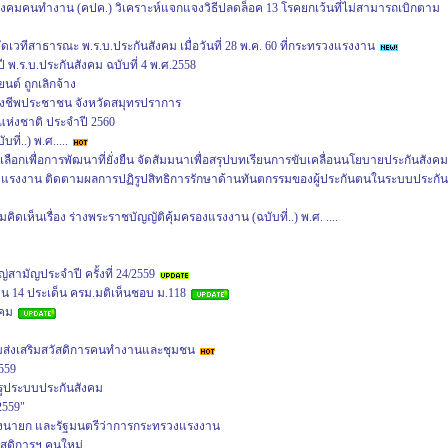
ังคมคนทำงาน (คปค.) วิเคราะห์แจกแจงวิธีปลดล็อค 13 โรคยกเว้นที่ไม่สามารถเบิกตาม
วทีสาธารณะ พ.ร.บ.ประกันสังคม เมื่อวันที่ 28 พ.ค. 60 ที่กระทรวงแรงงาน
 พ.ร.บ.ประกันสังคม ฉบับที่ 4 พ.ศ.2558
นต์ ถูกเลิกจ้าง
งชีพประชาชน จังหวัดสมุทรปราการ
ห่งชาติ ประจำปี 2560
ี่..) พ.ศ.....
ือกเพื่อการพัฒนาที่ยั่งยืน จัดสัมมนาเพื่อสรุปบทเรียนการขับเคลื่อนนโยบายประกันสังคม
งแรงงาน ติดตามผลการปฏิรูปสิทธิการรักษาด้านทันตกรรมของผู้ประกันตนในระบบประกัน
ดเห็นเรื่อง ร่างพระราชบัญญัติคุ้มครองแรงงาน (ฉบับที่..) พ.ศ. ....
มัญประจำปี ครั้งที่ 24/2559
น 14 ประเด็น ครม.มติเห็นชอบ ม.118
งคม
่งเสริมสวัสดิการคนทำงานและชุมชน
559
รูประบบประกันสังคม
2559"
อถึงนายก และรัฐมนตรีว่าการกระทรวงแรงงาน
ัสดิการฯ คนใหม่