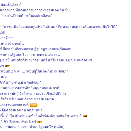
ต้องเป็นอิสระ"
ถลงข่าว ที่ห้องแถลงข่าวกระทรวงแรงงาน ชั้น5
 "ประกันสังคมต้องเป็นองค์กรอิสระ"
า "ความเป็นอิสระกองทุนประกันสังคม : ทิศทาง ยุทธศาสตร์และความเป็นไปได้"
558
นายจ้างฯ
ังคม 26 ประเด็น
ีบีเอส บันทึกเทปการปฏิรูปกฏหมายประกันสังคม
พบท่านรัฐมนตรีว่าการกระทรวงแรงงาน
เข้ายื่นหนังสือถึงนายกรัฐมนตรี แก้ไขร่างพ.ร.บ.ประกันสังคมฯ
คมฯ
บับที่..) พ.ศ. .... (ฉบับผู้ใช้แรงงาน) ณ รัฐสภา
สังคม
ลักดันร่างพรบ.ประกันสังคม"
กงานคณะกรรมการสิทธิมนุษยชนแห่งชาติ
ำงาน (คปค.) จัดโครงการอบรมเชิงปฏิบัติการ
งสือร้องเรียนต่อปลัดกระทรวงแรงงาน
รงงานนอกสถานที่
ะคุ้มครองแรงงาน จัดสัมมนา
ิ่ง จำกัด เดินขบวนเข้ายื่นคำร้องต่อประกันสังคมเขต 8
ุณค่า (Decent Work Day)
าฯพัฒนาฯ อรท. เข้าพบรัฐมนตรีฯ (เฉลิม)