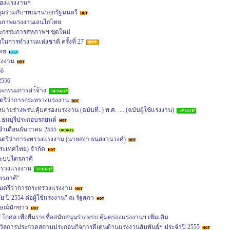
ครองแรงงานฯ
ุมร่วมกับฯพณฯนายกรัฐมนตรี
สหภาพแรงงานเอนไกไทย
ณะกรรมการสหภาพฯ ชุดใหม่
นการทำงานแห่งชาติ ครั้งที่ 27
ทย
รงงาน
56
2556
ะกรรมการค่า้จ้าง
ตรีว่าการกระทรวงแรงงาน
หมายร่างพรบ.คุ้มครองแรงงาน (ฉบับที่..) พ.ศ. .... (ฉบับผู้ใช้แรงงาน)
.ธนบุรีประกอบรถยนต์
ำเดือนธันวาคม 2555
มนตรีว่าการะทรวงแรงงาน (นายสง่า ธนสงวนวงศ์)
(ประเทศไทย) จำกัด
ระบบไตรภาคี
ทรวงแรงงาน
ตรภาคี"
ฐมนตรีว่าการกระทรวงแรงงาน
ปี 2554 ต่อผู้ใช้แรงงาน" ณ รัฐสภา
ษณ์นักข่าว
ล เพื่อยื่นรายชื่อสนับสนุนร่างพรบ.คุ้มครองแรงงานฯ เพิ่มเติม
างวัลการประกวดสถานประกอบกิจการดีเ่ด่นด้านแรงงานสัมพันธ์ฯ ประจำปี 2555