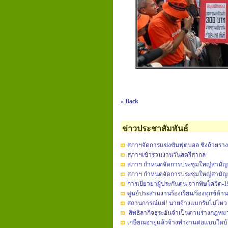
« Back
ข่าวประชาสัมพันธ์
สภาฯจัดการแข่งขันฟุตบอล ชิงถ้วยรา
สภาฯเข้าร่วมงานวันสตรีสากล
สภาฯ กำหนดจัดการประชุมใหญ่สามัญประ
สภาฯ กำหนดจัดการประชุมใหญ่สามัญประ
การเยียวยาผู้ประกันตน จากพิษโควิด-1
ศูนย์ประสานงานร้องเรียน/ร้องทุกข์ด้
สถานการณ์แย่! นายจ้างแบกรับไม่ไหว 
สิทธิลากิจธุระอันจำเป็นตามร่างกฎหม
เกษียณอายุแล้วจ้างทำงานต่อแบบใดบ้