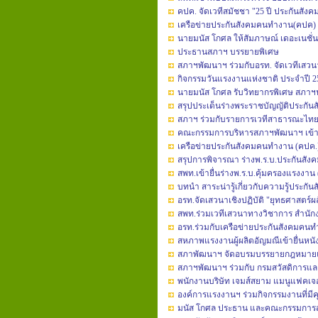
คปค. จัดเวทีสมัชชา "25 ปี ประกันสังคม
เครือข่ายประกันสังคมคนทำงาน(คปค) แ
นายมนัส โกศล ให้สัมภาษณ์ เดอะเนชั่น
ประธานสภาฯ บรรยายพิเศษ
สภาฯพัฒนาฯ ร่วมกับอรท. จัดเวทีเสวน
กิจกรรมวันแรงงานแห่งชาติ ประจำปี 2
นายมนัส โกศล รับวิทยากรพิเศษ สภาฯ
สรุปประเด็นร่างพระราชบัญญัติประกันส
สภาฯ ร่วมกับรายการเวทีสาธารณะไทยพ
คณะกรรมการบริหารสภาฯพัฒนาฯ เข้า
เครือข่ายประกันสังคมคนทำงาน (คปค.) 
สรุปการพิจารณา ร่างพ.ร.บ.ประกันสัง
สพท.เข้ายื่นร่างพ.ร.บ.คุ้มครองแรงงาน (ฉ
บทนำ สาระน่ารู้เกี่ยวกับความรู้ประกัน
อรท.จัดเสวนาเชิงปฏิบัติ "ยุทธศาสตร์ผ
สพท.ร่วมเวทีเสวนาทางวิชาการ สำนั
อรท.ร่วมกับเครือข่ายประกันสังคมคนท
สหภาพแรงงานผู้ผลิตอัญมณีเข้ายื่นหนั
สภาพัฒนาฯ จัดอบรมบรรยายกฎหมายแ
สภาฯพัฒนาฯ ร่วมกับ กรมสวัสดิการแล
พนักงานบริษัท เจมส์สยาม แมนูแฟคเจอร
องค์การแรงงานฯ ร่วมกิจกรรมงานที่มีค
มนัส โกศล ประธาน และคณะกรรมการสภ