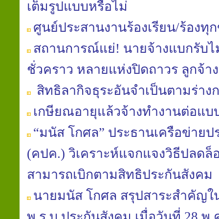
เต็มรูปแบบหรือไม่
ศูนย์ประสานงานร้องเรียน/ร้องทุ
สถานการณ์แย่! นายจ้างแบกรับไม
ชั่วคราว หลายแห่งปิดถาวร ลูกจ้
สิทธิลากิจธุระอันจำเป็นตามร่า
เกษียณอายุแล้วจ้างทำงานต่อแบ
“มนัส โกศล” ประธานเครือข่าย
(คปค.) วิเคราะห์แจกแจงวิธีปลดล็อ
สามารถเบิกตามสิทธิประกันสังคม
นายมนัส โกศล สรุปสาระสำคัญใ
พ.ร.บ.ประกันสังคม เมื่อวันที่ 28 