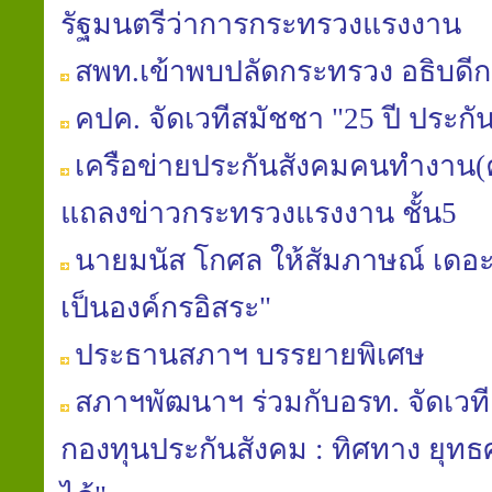
รัฐมนตรีว่าการกระทรวงแรงงาน
สพท.เข้าพบปลัดกระทรวง อธิบดีก
คปค. จัดเวทีสมัชชา "25 ปี ประกั
เครือข่ายประกันสังคมคนทำงาน(ค
แถลงข่าวกระทรวงแรงงาน ชั้น5
นายมนัส โกศล ให้สัมภาษณ์ เดอะเ
เป็นองค์กรอิสระ"
ประธานสภาฯ บรรยายพิเศษ
สภาฯพัฒนาฯ ร่วมกับอรท. จัดเวท
กองทุนประกันสังคม : ทิศทาง ยุท