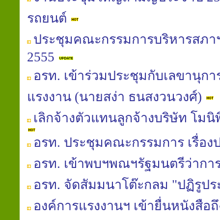
รถยนต์
ประชุมคณะกรรมการบริหารสภาฯ
2555
อรท. เข้าร่วมประชุมกับเลขานุกา
แรงงาน (นายสง่า ธนสงวนวงศ์)
เลิกจ้างตัวแทนลูกจ้างบริษัท โมน
อรท. ประชุมคณะกรรมการ เรื่อง
อรท. เข้าพบฯพณฯรัฐมนตรีว่าก
อรท. จัดสัมมนาโต๊ะกลม "ปฏิรูป
องค์การแรงงานฯ เข้ายื่นหนังสือถ