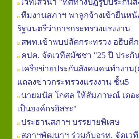
เวทีเสวนา "ทิศทางปฏิรูปประกันส
ทีมงานสภาฯ พาลูกจ้างเข้ายื่นหน
รัฐมนตรีว่าการกระทรวงแรงงาน
สพท.เข้าพบปลัดกระทรวง อธิบดีก
คปค. จัดเวทีสมัชชา "25 ปี ประกั
เครือข่ายประกันสังคมคนทำงาน(ค
แถลงข่าวกระทรวงแรงงาน ชั้น5
นายมนัส โกศล ให้สัมภาษณ์ เดอะเ
เป็นองค์กรอิสระ"
ประธานสภาฯ บรรยายพิเศษ
สภาฯพัฒนาฯ ร่วมกับอรท. จัดเวท