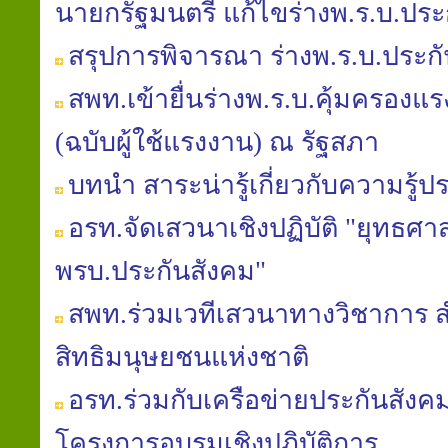
นายกรัฐมนตรี แก้ไขร่างพ.ร.บ.ประ
สรุปการพิจารณา ร่างพ.ร.บ.ประก
สพท.เข้ายื่นร่างพ.ร.บ.คุ้มครองแรงง
(ฉบับผู้ใช้แรงงาน) ณ รัฐสภา
บทนำ สาระน่ารู้เกี่ยวกับความรู้ป
อรท.จัดเสวนาเชิงปฏิบัติ "ยุทธศาส
พรบ.ประกันสังคม"
สพท.ร่วมเวทีเสวนาทางวิชาการ
สิทธิมนุษยชนแห่งชาติ
อรท.ร่วมกับเครือข่ายประกันสัง
โครงการอบรมเชิงปฏิบัติการ