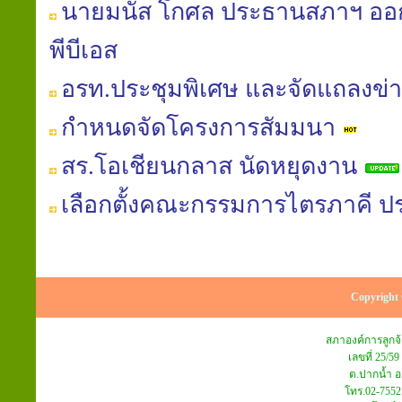
นายมนัส โกศล ประธานสภาฯ ออก
พีบีเอส
อรท.ประชุมพิเศษ และจัดแถลงข่
กำหนดจัดโครงการสัมมนา
สร.โอเชียนกลาส นัดหยุดงาน
เลือกตั้งคณะกรรมการไตรภาคี ปร
Copyright 
สภาองค์การลูก
เลขที่ 25/59
ต.ปากน้ำ อ
โทร.02-7552