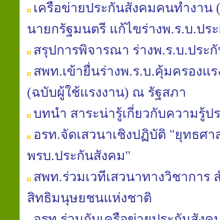
เครือข่ายประกันสังคมคนทำงาน (คป
นายกรัฐมนตรี แก้ไขร่างพ.ร.บ.ประ
สรุปการพิจารณา ร่างพ.ร.บ.ประก
สพท.เข้ายื่นร่างพ.ร.บ.คุ้มครองแรงง
(ฉบับผู้ใช้แรงงาน) ณ รัฐสภา
บทนำ สาระน่ารู้เกี่ยวกับความรู้ป
อรท.จัดเสวนาเชิงปฏิบัติ "ยุทธศาส
พรบ.ประกันสังคม"
สพท.ร่วมเวทีเสวนาทางวิชาการ
สิทธิมนุษยชนแห่งชาติ
อรท.ร่วมกับเครือข่ายประกันสัง