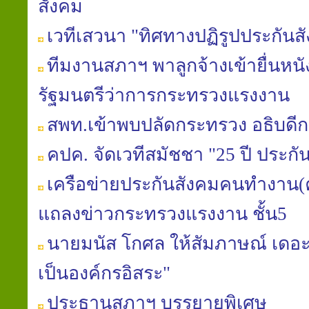
สังคม
เวทีเสวนา "ทิศทางปฏิรูปประกันส
ทีมงานสภาฯ พาลูกจ้างเข้ายื่นหน
รัฐมนตรีว่าการกระทรวงแรงงาน
สพท.เข้าพบปลัดกระทรวง อธิบดีก
คปค. จัดเวทีสมัชชา "25 ปี ประกั
เครือข่ายประกันสังคมคนทำงาน(ค
แถลงข่าวกระทรวงแรงงาน ชั้น5
นายมนัส โกศล ให้สัมภาษณ์ เดอะเ
เป็นองค์กรอิสระ"
ประธานสภาฯ บรรยายพิเศษ