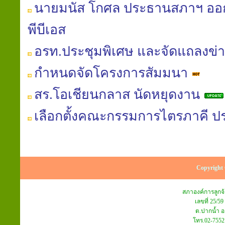
นายมนัส โกศล ประธานสภาฯ ออก
พีบีเอส
อรท.ประชุมพิเศษ และจัดแถลงข่
กำหนดจัดโครงการสัมมนา
สร.โอเชียนกลาส นัดหยุดงาน
เลือกตั้งคณะกรรมการไตรภาคี ปร
Copyright 
สภาองค์การลูก
เลขที่ 25/59
ต.ปากน้ำ อ
โทร.02-7552