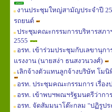
งานประชุมใหญ่สามัญประจำปี 25
รถยนต์
ประชุมคณะกรรมการบริหารสภาฯ
2555
อรท. เข้าร่วมประชุมกับเลขานุกา
แรงงาน (นายสง่า ธนสงวนวงศ์)
เลิกจ้างตัวแทนลูกจ้างบริษัท โมน
อรท. ประชุมคณะกรรมการ เรื่อง
อรท. เข้าพบฯพณฯรัฐมนตรีว่าก
อรท. จัดสัมมนาโต๊ะกลม "ปฏิรูป