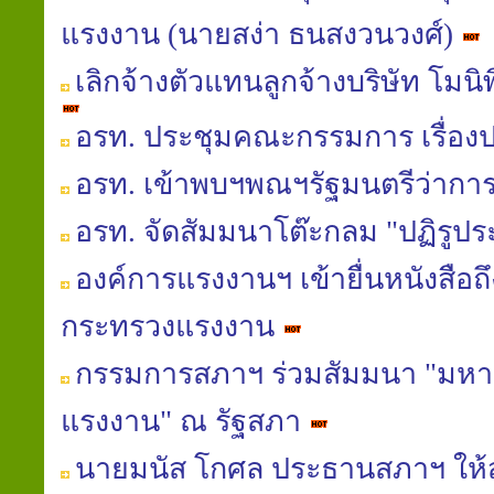
แรงงาน (นายสง่า ธนสงวนวงศ์)
เลิกจ้างตัวแทนลูกจ้างบริษัท โมน
อรท. ประชุมคณะกรรมการ เรื่อง
อรท. เข้าพบฯพณฯรัฐมนตรีว่าก
อรท. จัดสัมมนาโต๊ะกลม "ปฏิรูป
องค์การแรงงานฯ เข้ายื่นหนังสือถ
กระทรวงแรงงาน
กรรมการสภาฯ ร่วมสัมมนา "มหาอุทก
แรงงาน" ณ รัฐสภา
นายมนัส โกศล ประธานสภาฯ ให้ส