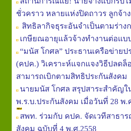
สถานการณ์แย่! นายจ้างแบกรับไม
ชั่วคราว หลายแห่งปิดถาวร ลูกจ้
สิทธิลากิจธุระอันจำเป็นตามร่า
เกษียณอายุแล้วจ้างทำงานต่อแบ
“มนัส โกศล” ประธานเครือข่าย
(คปค.) วิเคราะห์แจกแจงวิธีปลดล็อ
สามารถเบิกตามสิทธิประกันสังคม
นายมนัส โกศล สรุปสาระสำคัญใ
พ.ร.บ.ประกันสังคม เมื่อวันที่ 28 
สพท. ร่วมกับ คปค. จัดเวทีสาธารณ
สังคม ฉบับที่ 4 พ.ศ.2558