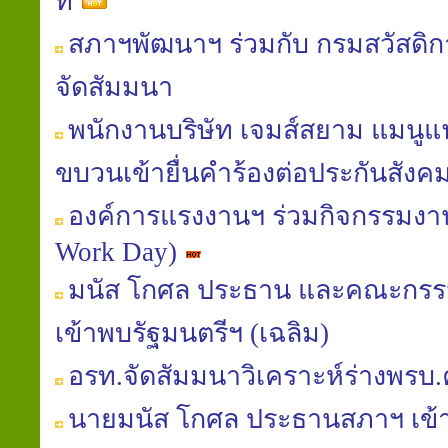
ที่
สภาฯพัฒนาฯ ร่วมกับ กรมสวัสดิ
จัดสัมมนา
พนักงานบริษัท เจมส์สยาม แมนูแฟค
ขบวนเข้ายื่นคำร้องต่อประกันสังค
องค์การแรงงานฯ ร่วมกิจกรรมงานท
Work Day)
มนัส โกศล ประธาน และคณะกรร
เข้าพบรัฐมนตรีฯ (เฉลิม)
อรท.จัดสัมมนาวิเคราะห์ร่างพรบ
นายมนัส โกศล ประธานสภาฯ เข้