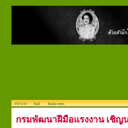
หน้าแรก
ลิงค์
ติดต่อ สพท.
กรมพัฒนาฝีมือแรงงาน เชิญน