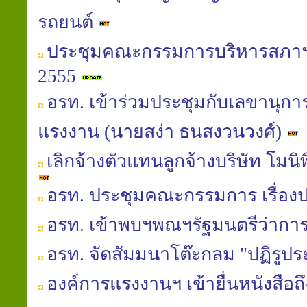
รถยนต์
ประชุมคณะกรรมการบริหารสภาฯ
2555
อรท. เข้าร่วมประชุมกับเลขานุกา
แรงงาน (นายสง่า ธนสงวนวงศ์)
เลิกจ้างตัวแทนลูกจ้างบริษัท โมน
อรท. ประชุมคณะกรรมการ เรื่อง
อรท. เข้าพบฯพณฯรัฐมนตรีว่าก
อรท. จัดสัมมนาโต๊ะกลม "ปฏิรูป
องค์การแรงงานฯ เข้ายื่นหนังสือถ