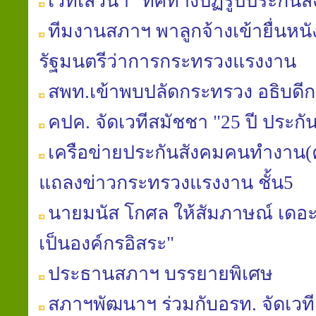
เวทีเสวนา "ทิศทางปฏิรูปประกันส
ทีมงานสภาฯ พาลูกจ้างเข้ายื่นหน
รัฐมนตรีว่าการกระทรวงแรงงาน
สพท.เข้าพบปลัดกระทรวง อธิบดีก
คปค. จัดเวทีสมัชชา "25 ปี ประกั
เครือข่ายประกันสังคมคนทำงาน(ค
แถลงข่าวกระทรวงแรงงาน ชั้น5
นายมนัส โกศล ให้สัมภาษณ์ เดอะเ
เป็นองค์กรอิสระ"
ประธานสภาฯ บรรยายพิเศษ
สภาฯพัฒนาฯ ร่วมกับอรท. จัดเวท