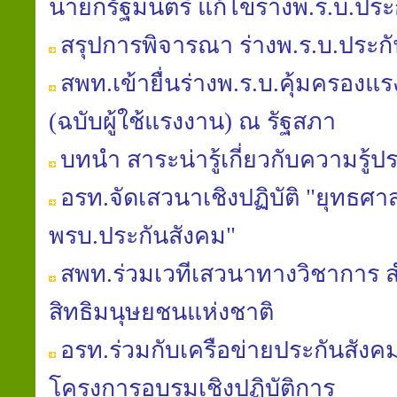
นายกรัฐมนตรี แก้ไขร่างพ.ร.บ.ประ
สรุปการพิจารณา ร่างพ.ร.บ.ประก
สพท.เข้ายื่นร่างพ.ร.บ.คุ้มครองแรงง
(ฉบับผู้ใช้แรงงาน) ณ รัฐสภา
บทนำ สาระน่ารู้เกี่ยวกับความรู้ป
อรท.จัดเสวนาเชิงปฏิบัติ "ยุทธศาส
พรบ.ประกันสังคม"
สพท.ร่วมเวทีเสวนาทางวิชาการ
สิทธิมนุษยชนแห่งชาติ
อรท.ร่วมกับเครือข่ายประกันสัง
โครงการอบรมเชิงปฏิบัติการ