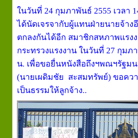
ในวันที่ 24 กุมภาพันธ์ 2555 เวล
ได้นัดเจรจากับผู้แทนฝ่ายนายจ้างอี
ตกลงกันได้อีก สมาชิกสหภาพแรงงา
กระทรวงแรงงาน ในวันที่ 27 กุมภา
น. เพื่อขอยื่นหนังสือถึงฯพณฯรัฐม
(นายเผดิมชัย สะสมทรัพย์) ขอค
เป็นธรรมให้ลูกจ้าง..