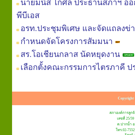
นายมนัส โกศล ประธานสภาฯ ออก
พีบีเอส
อรท.ประชุมพิเศษ และจัดแถลงข่
กำหนดจัดโครงการสัมมนา
สร.โอเชียนกลาส นัดหยุดงาน
เลือกตั้งคณะกรรมการไตรภาคี ปร
Copyright 
สภาองค์การลูก
เลขที่ 25/59
ต.ปากน้ำ อ
โทร.02-7552
Email 