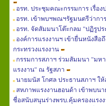
อรท. ประชุมคณะกรรมการ เรื่อง
อรท. เข้าพบฯพณฯรัฐมนตรีว่าก
อรท. จัดสัมมนาโต๊ะกลม "ปฏิรูป
องค์การแรงงานฯ เข้ายื่นหนังสือถ
กระทรวงแรงงาน
กรรมการสภาฯ ร่วมสัมมนา "มหาอุทก
แรงงาน" ณ รัฐสภา
นายมนัส โกศล ประธานสภาฯ ให้ส
สหภาพแรงงานฮอนด้า เข้าพบนายมน
ชื่อสนับสนุนร่างพรบ.คุ้มครองแรงงา