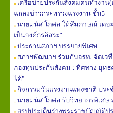
เครือข่ายประกันสังคมคนทำงาน(ค
แถลงข่าวกระทรวงแรงงาน ชั้น5
นายมนัส โกศล ให้สัมภาษณ์ เดอะเ
เป็นองค์กรอิสระ"
ประธานสภาฯ บรรยายพิเศษ
สภาฯพัฒนาฯ ร่วมกับอรท. จัดเวท
กองทุนประกันสังคม : ทิศทาง ยุท
ได้"
กิจกรรมวันแรงงานแห่งชาติ ประจ
นายมนัส โกศล รับวิทยากรพิเศษ
สรุปประเด็นร่างพระราชบัญญัติปร