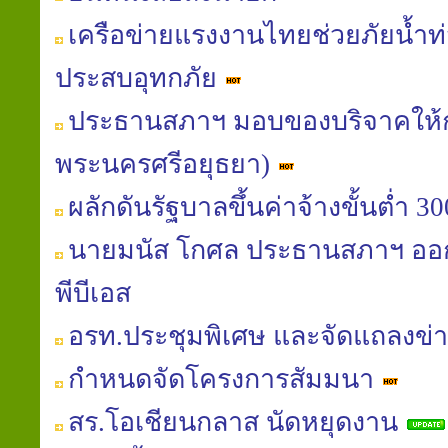
เครือข่ายแรงงานไทยช่วยภัยน้ำท่ว
ประสบอุทกภัย
ประธานสภาฯ มอบของบริจาคให้
พระนครศรีอยุธยา)
ผลักดันรัฐบาลขึ้นค่าจ้างขั้นต่ำ 
นายมนัส โกศล ประธานสภาฯ ออก
พีบีเอส
อรท.ประชุมพิเศษ และจัดแถลงข่
กำหนดจัดโครงการสัมมนา
สร.โอเชียนกลาส นัดหยุดงาน