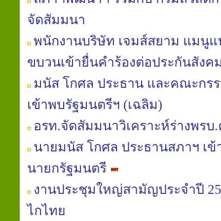
จัดสัมมนา
พนักงานบริษัท เจมส์สยาม แมนูแฟค
ขบวนเข้ายื่นคำร้องต่อประกันสังค
มนัส โกศล ประธาน และคณะกรร
เข้าพบรัฐมนตรีฯ (เฉลิม)
อรท.จัดสัมมนาวิเคราะห์ร่างพรบ
นายมนัส โกศล ประธานสภาฯ เข้
นายกรัฐมนตรี
งานประชุมใหญ่สามัญประจำปี 
ไกไทย