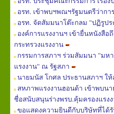
อรท. ประชุมคณะกรรมการ เรื่อง
อรท. เข้าพบฯพณฯรัฐมนตรีว่าก
อรท. จัดสัมมนาโต๊ะกลม "ปฏิรูป
องค์การแรงงานฯ เข้ายื่นหนังสือถ
กระทรวงแรงงาน
กรรมการสภาฯ ร่วมสัมมนา "มหาอุทก
แรงงาน" ณ รัฐสภา
นายมนัส โกศล ประธานสภาฯ ให้ส
สหภาพแรงงานฮอนด้า เข้าพบนายมน
ชื่อสนับสนุนร่างพรบ.คุ้มครองแรงงา
ขอแสดงความยินดีกับบริษัทที่ได้