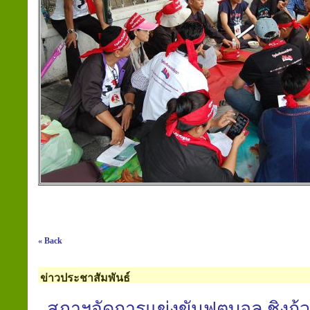
« Back
ข่าวประชาสัมพันธ์
สภาฯจัดการแข่งขันฟุตบอล ชิงถ้ว