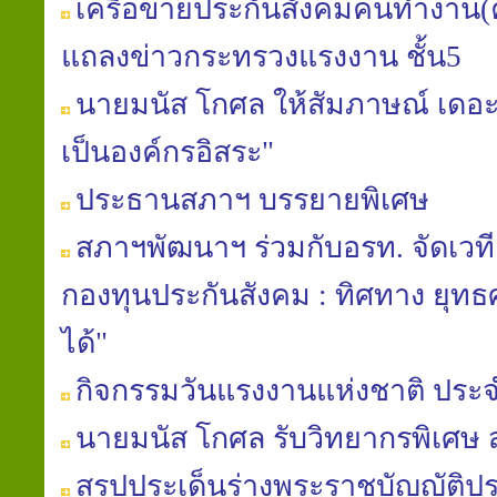
เครือข่ายประกันสังคมคนทำงาน(ค
แถลงข่าวกระทรวงแรงงาน ชั้น5
นายมนัส โกศล ให้สัมภาษณ์ เดอะเ
เป็นองค์กรอิสระ"
ประธานสภาฯ บรรยายพิเศษ
สภาฯพัฒนาฯ ร่วมกับอรท. จัดเวท
กองทุนประกันสังคม : ทิศทาง ยุท
ได้"
กิจกรรมวันแรงงานแห่งชาติ ประจ
นายมนัส โกศล รับวิทยากรพิเศษ
สรุปประเด็นร่างพระราชบัญญัติปร