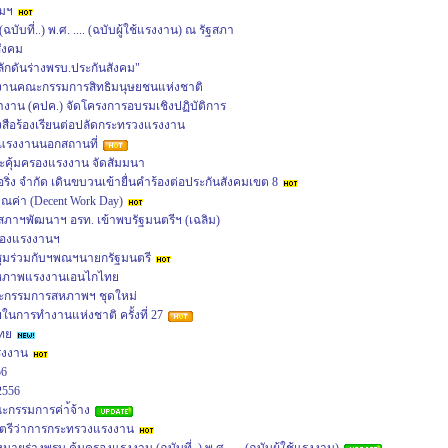
คมฯ
บับที่..) พ.ศ. .... (ฉบับผู้ใช้แรงงาน) ณ รัฐสภา
สังคม
ลักดันร่างพรบ.ประกันสังคม"
กงานคณะกรรมการสิทธิมนุษยชนแห่งชาติ
ำงาน (คปค.) จัดโครงการอบรมเชิงปฏิบัติการ
งสือร้องเรียนต่อปลัดกระทรวงแรงงาน
รงงานนอกสถานที่
ะคุ้มครองแรงงาน จัดสัมมนา
ิ่ง จำกัด เดินขบวนเข้ายื่นคำร้องต่อประกันสังคมเขต 8
ุณค่า (Decent Work Day)
าฯพัฒนาฯ อรท. เข้าพบรัฐมนตรีฯ (เฉลิม)
ครองแรงงานฯ
ุมร่วมกับฯพณฯนายกรัฐมนตรี
สหภาพแรงงานเอนไกไทย
ณะกรรมการสหภาพฯ ชุดใหม่
นการทำงานแห่งชาติ ครั้งที่ 27
ทย
รงงาน
56
2556
ะกรรมการค่า้จ้าง
ตรีว่าการกระทรวงแรงงาน