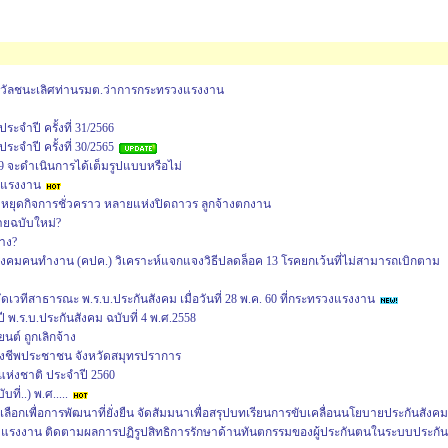
งวัลชนะเลิศท่านรมต.ว่าการกระทรวงแรงงาน
จำปี ครั้งที่ 31/2566
จำปี ครั้งที่ 30/2565
9 จะดำเนินการได้เต็มรูปแบบหรือไม่
านแรงงาน
หยุดกิจการชั่วคราว หลายแห่งปิดถาวร ลูกจ้างตกงาน
ายฉบับใหม่?
าง?
ังคมคนทำงาน (คปค.) วิเคราะห์แจกแจงวิธีปลดล็อค 13 โรคยกเว้นที่ไม่สามารถเบิกตาม
วทีสาธารณะ พ.ร.บ.ประกันสังคม เมื่อวันที่ 28 พ.ค. 60 ที่กระทรวงแรงงาน
 พ.ร.บ.ประกันสังคม ฉบับที่ 4 พ.ศ.2558
นต์ ถูกเลิกจ้าง
งชีพประชาชน จังหวัดสมุทรปราการ
ห่งชาติ ประจำปี 2560
ี่..) พ.ศ.....
ือกเพื่อการพัฒนาที่ยั่งยืน จัดสัมมนาเพื่อสรุปบทเรียนการขับเคลื่อนนโยบายประกันสังคม
งแรงงาน ติดตามผลการปฏิรูปสิทธิการรักษาด้านทันตกรรมของผู้ประกันตนในระบบประกัน