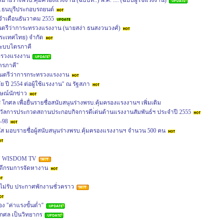
หมายร่างพรบ.คุ้มครองแรงงาน (ฉบับที่..) พ.ศ. .... (ฉบับผู้ใช้แรงงาน)
.ธนบุรีประกอบรถยนต์
ำเดือนธันวาคม 2555
มนตรีว่าการะทรวงแรงงาน (นายสง่า ธนสงวนวงศ์)
(ประเทศไทย) จำกัด
ระบบไตรภาคี
ทรวงแรงงาน
ตรภาคี"
ฐมนตรีว่าการกระทรวงแรงงาน
ปี 2554 ต่อผู้ใช้แรงงาน" ณ รัฐสภา
ษณ์นักข่าว
ล เพื่อยื่นรายชื่อสนับสนุนร่างพรบ.คุ้มครองแรงงานฯ เพิ่มเติม
างวัลการประกวดสถานประกอบกิจการดีเ่ด่นด้านแรงงานสัมพันธ์ฯ ประจำปี 2555
-98
มอบรายชื่อผู้สนับสนุนร่างพรบ.คุ้มครองแรงงานฯ จำนวน 500 คน
RSU WISDOM TV
ดีกรมการจัดหางาน
างไม่รับ ประกาศพักงานชั่วคราว
ง "ค่าแรงขั้นต่ำ"
กศล เป็นวิทยากร