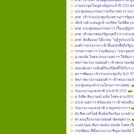
อรท. เข้ายื่นรายชื่อผู้สนับสนุนแก้ไขกฎ
งานประชุมใหญ่สามัญประจำปี 2555 สร
ประชุมคณะกรรมการบริหารสภาฯ ประจ
อรท. เข้าร่วมประชุมกับเลขานุการรัฐ
เลิกจ้างตัวแทนลูกจ้างบริษัท โมนิพิท 
อรท. ประชุมคณะกรรมการ เรื่องปฏิรูป
อรท. เข้าพบฯพณฯรัฐมนตรีว่าการกระ
อรท. จัดสัมมนาโต๊ะกลม "ปฏิรูประบบไ
องค์การแรงงานฯ เข้ายื่นหนังสือถึงรั
กรรมการสภาฯ ร่วมสัมมนา "มหาอุทกภัย 
นายมนัส โกศล ประธานสภาฯ ให้สัมภา
สหภาพแรงงานฮอนด้า เข้าพบนายมนัส โกศ
ขอแสดงความยินดีกับบริษัทที่ได้รับร
สภาฯพัฒนา เข้าร่วมประชุมกับ ILO. 87
สหภาพแรงงานฮอนด้าฯ เข้าพบนายมนัส 
ประชุมคณะทำงานโครงการฯ (สสส).
วันแรงงานแห่งชาติ ประจำปี 2555
ม.รังสิต สัมภาษณ์ มนัส โกศล ผ่าน 
ประธานสภาฯ พร้อมเลขาฯ เข้าพบอธิบ
วันแรงงานแห่งชาติ จ.สมุทรปราการ
สร.ซิลเวอร์ไอซ์ ยื่นข้อเรียกร้อง นายจ้
สร.ธนบุรีประกอบรถยนต์ นัดหยุดงาน
world bank สัมภาษณ์นายมนัส โกศล เรื่อ
กรมพัฒนาฝีมือแรงงาน เชิญนายมนัส โ