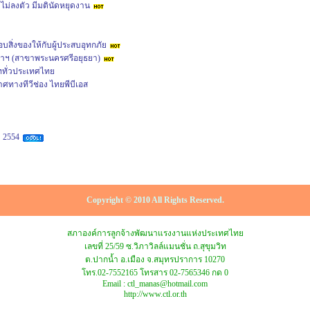
งไม่ลงตัว มีมตินัดหยุดงาน
สิ่งของให้กับผู้ประสบอุทกภัย
าฯ (สาขาพระนครศรีอยุธยา)
าททั่วประเทศไทย
ทางทีวีช่อง ไทยพีบีเอส
 2554
Copyright © 2010 All Rights Reserved.
สภาองค์การลูกจ้างพัฒนาแรงงานแห่งประเทศไทย
เลขที่ 25/59 ซ.วิภาวิลล์แมนชั่น ถ.สุขุมวิท
ต.ปากน้ำ อ.เมือง จ.สมุทรปราการ 10270
โทร.02-7552165 โทรสาร 02-7565346 กด 0
Email : ctl_manas@hotmail.com
http://www.ctl.or.th