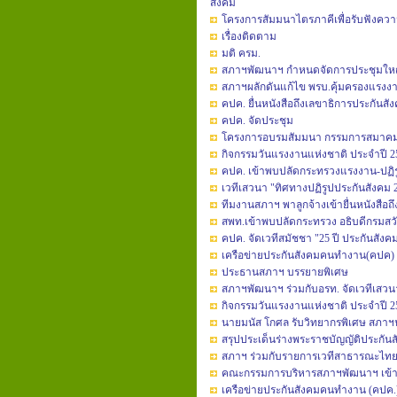
สังคม
โครงการสัมมนาไตรภาคีเพื่อรับฟังความคิ
เรื่องติดตาม
มติ ครม.
สภาฯพัฒนาฯ กำหนดจัดการประชุมใหญ่สา
สภาฯผลักดันแก้ไข พรบ.คุ้มครองแรงงา
คปค. ยื่นหนังสือถึงเลขาธิการประกันสั
คปค. จัดประชุม
โครงการอบรมสัมมนา กรรมการสมาคมส
กิจกรรมวันแรงงานแห่งชาติ ประจำปี 2
คปค. เข้าพบปลัดกระทรวงแรงงาน-ปฏิ
เวทีเสวนา "ทิศทางปฏิรูปประกันสังคม 
ทีมงานสภาฯ พาลูกจ้างเข้ายื่นหนังสื
สพท.เข้าพบปลัดกระทรวง อธิบดีกรมสว
คปค. จัดเวทีสมัชชา "25 ปี ประกันสังคม
เครือข่ายประกันสังคมคนทำงาน(คปค) แ
ประธานสภาฯ บรรยายพิเศษ
สภาฯพัฒนาฯ ร่วมกับอรท. จัดเวทีเสวน
กิจกรรมวันแรงงานแห่งชาติ ประจำปี 2
นายมนัส โกศล รับวิทยากรพิเศษ สภาฯ
สรุปประเด็นร่างพระราชบัญญัติประกันส
สภาฯ ร่วมกับรายการเวทีสาธารณะไทยพ
คณะกรรมการบริหารสภาฯพัฒนาฯ เข้า
เครือข่ายประกันสังคมคนทำงาน (คปค.) 