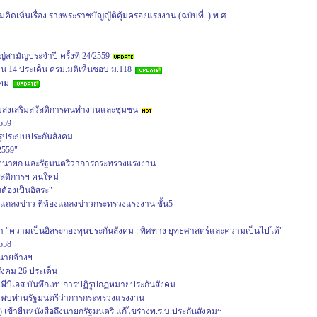
ดเห็นเรื่อง ร่างพระราชบัญญัติคุ้มครองแรงงาน (ฉบับที่..) พ.ศ. ....
มัญประจำปี ครั้งที่ 24/2559
น 14 ประเด็น ครม.มติเห็นชอบ ม.118
งคม
่งเสริมสวัสดิการคนทำงานและชุมชน
559
รูประบบประกันสังคม
2559"
อถึงนายก และรัฐมนตรีว่าการกระทรวงแรงงาน
ัสดิการฯ คนใหม่
ต้องเป็นอิสระ"
ถลงข่าว ที่ห้องแถลงข่าวกระทรวงแรงงาน ชั้น5
า "ความเป็นอิสระกองทุนประกันสังคม : ทิศทาง ยุทธศาสตร์และความเป็นไปได้"
558
นายจ้างฯ
ังคม 26 ประเด็น
ีบีเอส บันทึกเทปการปฏิรูปกฏหมายประกันสังคม
พบท่านรัฐมนตรีว่าการกระทรวงแรงงาน
เข้ายื่นหนังสือถึงนายกรัฐมนตรี แก้ไขร่างพ.ร.บ.ประกันสังคมฯ