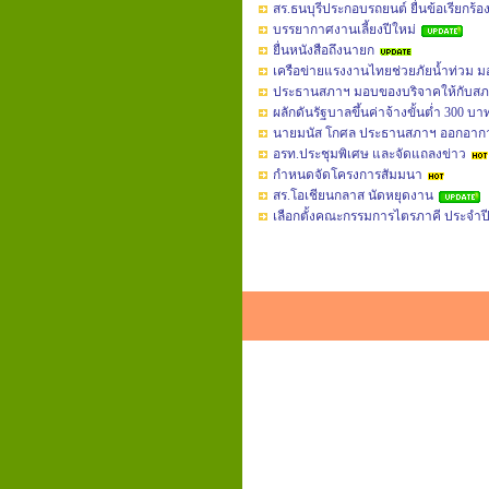
สร.ธนบุรีประกอบรถยนต์ ยื่นข้อเรียกร้อ
บรรยากาศงานเลี้ยงปีใหม่
ยื่นหนังสือถึงนายก
เครือข่ายแรงงานไทยช่วยภัยน้ำท่วม มอบ
ประธานสภาฯ มอบของบริจาคให้กับสภ
ผลักดันรัฐบาลขึ้นค่าจ้างขั้นต่ำ 300 บ
นายมนัส โกศล ประธานสภาฯ ออกอากาศ
อรท.ประชุมพิเศษ และจัดแถลงข่าว
กำหนดจัดโครงการสัมมนา
สร.โอเชียนกลาส นัดหยุดงาน
เลือกตั้งคณะกรรมการไตรภาคี ประจำปี