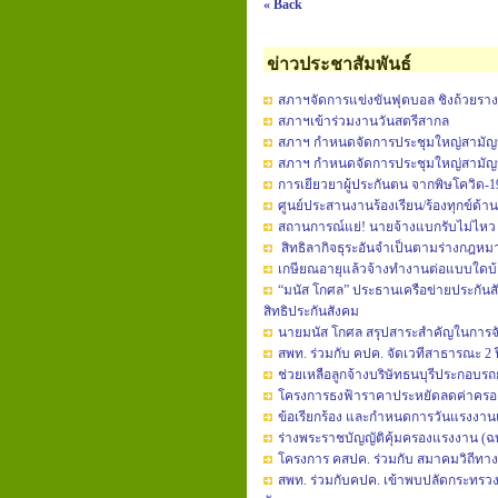
« Back
ข่าวประชาสัมพันธ์
สภาฯจัดการแข่งขันฟุตบอล ชิงถ้วยรา
สภาฯเข้าร่วมงานวันสตรีสากล
สภาฯ กำหนดจัดการประชุมใหญ่สามัญประ
สภาฯ กำหนดจัดการประชุมใหญ่สามัญประ
การเยียวยาผู้ประกันตน จากพิษโควิด-1
ศูนย์ประสานงานร้องเรียน/ร้องทุกข์ด้
สถานการณ์แย่! นายจ้างแบกรับไม่ไหว 
สิทธิลากิจธุระอันจำเป็นตามร่างกฎหม
เกษียณอายุแล้วจ้างทำงานต่อแบบใดบ้
“มนัส โกศล” ประธานเครือข่ายประกันส
สิทธิประกันสังคม
นายมนัส โกศล สรุปสาระสำคัญในการจัดเ
สพท. ร่วมกับ คปค. จัดเวทีสาธารณะ 2 ปี
ช่วยเหลือลูกจ้างบริษัทธนบุรีประกอบรถย
โครงการธงฟ้าราคาประหยัดลดค่าครอ
ข้อเรียกร้อง และกำหนดการวันแรงงานแ
ร่างพระราชบัญญัติคุ้มครองแรงงาน (ฉบับท
โครงการ คสปค. ร่วมกับ สมาคมวิถีทางเล
สพท. ร่วมกับคปค. เข้าพบปลัดกระทรว