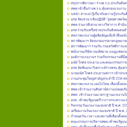
สรุปการพิจารณา ร่างพ.ร.บ.ประกันสัง
สพท.เข้ายื่นร่างพ.ร.บ.คุ้มครองแรงงาน (ฉ
บทนำ สาระน่ารู้เกี่ยวกับความรู้ประกัน
อรท.จัดเสวนาเชิงปฏิบัติ "ยุทธศาสตร์ผ
สพท.ร่วมเวทีเสวนาทางวิชาการ สำนั
อรท.ร่วมกับเครือข่ายประกันสังคมคนท
สหภาพแรงงานผู้ผลิตอัญมณีเข้ายื่นหนั
สภาพัฒนาฯ จัดอบรมบรรยายกฎหมายแ
สภาฯพัฒนาฯ ร่วมกับ กรมสวัสดิการแล
พนักงานบริษัท เจมส์สยาม แมนูแฟคเจอร
องค์การแรงงานฯ ร่วมกิจกรรมงานที่มีค
มนัส โกศล ประธาน และคณะกรรมการสภ
อรท.จัดสัมมนาวิเคราะห์ร่างพรบ.คุ้ม
นายมนัส โกศล ประธานสภาฯ เข้าประช
งานประชุมใหญ่สามัญประจำปี 2556 
สหภาพแรงงาน เอนไกไทย เลือกตั้งค
สพท.เข้าร่วมงานสัปดาห์ความปลอดภัยใ
สพท. เข้าร่วมงานมาตราฐานแรงงานไ
อรท. เข้าพบรัฐมนตรีว่าการกระทรวงแ
กิจกรรมวันแรงงานแห่งชาติ ปี พ.ศ. 25
เตรียมงานวันแรงงานแห่งชาติ ปี พ.ศ. 
กำหนดวัน เวลา และสถานที่เลือกตั้งคณ
คณะกรรมการบริหารสพท.เข้าพบรัฐมน