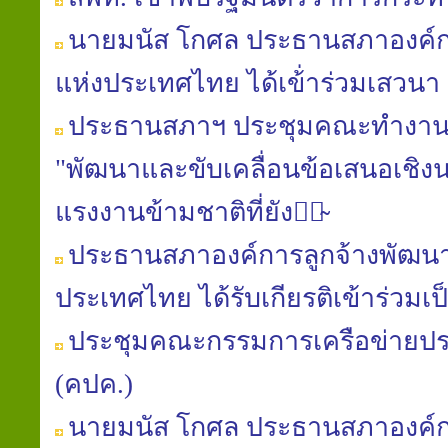
นาย​มนัส​ โกศล​ ประธาน​สภา​องค์ก
แห่ง​ประเทศไทย​ ได้เข้่าร่วมเสวนา
ประธานสภาฯ ประชุมคณะทำ​งาน​
"พัฒนา​และ​ขับเคลื่อน​ข้อเสนอ​เชิง​น
แรงงาน​ข้ามชาติ​ที่​ยัง​มิ̴
ประธาน​สภา​องค์การ​ลูกจ้าง​พัฒนา
ประเทศไทย​ ได้​รับ​เกียรติ​เข้าร่วม​
ประชุมคณะกรรมการเครือข่ายป
(คปค.)
นายมนัส​ โกศล​ ประธาน​สภา​องค์ก