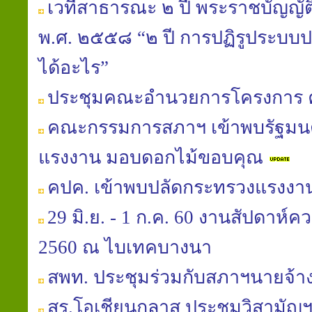
เวทีสาธารณะ ๒ ปี พระราชบัญญัติ
พ.ศ. ๒๕๕๘ “๒ ปี การปฏิรูประบบปร
ได้อะไร”
ประชุมคณะอำนวยการโครงการ 
คณะกรรมการสภาฯ เข้าพบรัฐมนต
แรงงาน มอบดอกไม้ขอบคุณ
คปค. เข้าพบปลัดกระทรวงแรงงา
29 มิ.ย. - 1 ก.ค. 60 งานสัปดาห์
2560 ณ ไบเทคบางนา
สพท. ประชุมร่วมกับสภาฯนายจ้าง
สร.โอเชียนกลาส ประชุมวิสามัญฯ