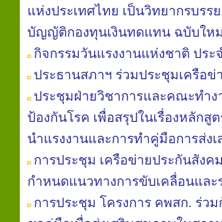
แห่ง​ประเทศไทย​ เป็นวิทยากร​บรรย
บัญญัติ​กองทุน​เงินทดแทน​ ฉบับใหม่​
กิจกรรมวันแรงงานแห่งชาติ ประจ
ประธานสภาฯ ร่วมประชุมเครือข
ประชุมฝ่ายวิชาการ​และคณะ​ทำงาน
ป้องกัน​โรค​ เพื่อสรุปในเรื่องหลักสู
นํา​แรงงานและการทำคู่มือ​การส่งเ
การประชุม เครือข่ายประกันสังค
กำหนดแนวทางการขับเคลื่อนและ
การประชุม โครงการ คพสก. ร่วม