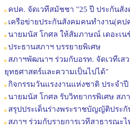
คปค. จัดเวทีสมัชชา "25 ปี ประกันสัง
เครือข่ายประกันสังคมคนทำงาน(คปค)
นายมนัส โกศล ให้สัมภาษณ์ เดอะเนชั
ประธานสภาฯ บรรยายพิเศษ
สภาฯพัฒนาฯ ร่วมกับอรท. จัดเวทีเสว
ยุทธศาสตร์และความเป็นไปได้"
กิจกรรมวันแรงงานแห่งชาติ ประจำปี
นายมนัส โกศล รับวิทยากรพิเศษ สภ
สรุปประเด็นร่างพระราชบัญญัติประกั
สภาฯ ร่วมกับรายการเวทีสาธารณะไท