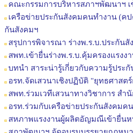
คณะกรรมการบริหารสภาฯพัฒนาฯ เข้
เครือข่ายประกันสังคมคนทำงาน (คปค.)
กันสังคมฯ
สรุปการพิจารณา ร่างพ.ร.บ.ประกันส
สพท.เข้ายื่นร่างพ.ร.บ.คุ้มครองแรงงาน 
บทนำ สาระน่ารู้เกี่ยวกับความรู้ประก
อรท.จัดเสวนาเชิงปฏิบัติ "ยุทธศาสตร
สพท.ร่วมเวทีเสวนาทางวิชาการ สำ
อรท.ร่วมกับเครือข่ายประกันสังคมค
สหภาพแรงงานผู้ผลิตอัญมณีเข้ายื่นห
สภาพัฒนาฯ จัดอบรมบรรยายกฎหมา