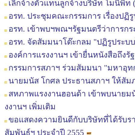
เลิกจ้างตัวแทนลูกจ้างบริษัท โมนิพิ
อรท. ประชุมคณะกรรมการ เรื่องปฏิร
อรท. เข้าพบฯพณฯรัฐมนตรีว่าการก
อรท. จัดสัมมนาโต๊ะกลม "ปฏิรูประบ
องค์การแรงงานฯ เข้ายื่นหนังสือถึง
กรรมการสภาฯ ร่วมสัมมนา "มหาอุทกภั
นายมนัส โกศล ประธานสภาฯ ให้สัมภ
สหภาพแรงงานฮอนด้า เข้าพบนายมนัส โ
งงานฯ เพิ่มเติม
ขอแสดงความยินดีกับบริษัทที่ได้รั
สัมพันธ์ฯ ประจำปี 2555