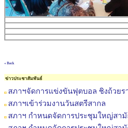
« Back
ข่าวประชาสัมพันธ์
สภาฯจัดการแข่งขันฟุตบอล ชิงถ้วย
สภาฯเข้าร่วมงานวันสตรีสากล
สภาฯ กำหนดจัดการประชุมใหญ่สามัญป