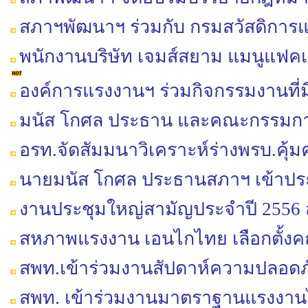
สภาฯพัฒนาฯ ร่วมกับ กรมสวัสดิการ
พนักงานบริษัท เจมส์สยาม แมนูแฟคเจอ
องค์การแรงงานฯ ร่วมกิจกรรมงานที่ม
มนัส โกศล ประธาน และคณะกรรมการ
อรท.จัดสัมมนาวิเคราะห์ร่างพรบ.คุ
นายมนัส โกศล ประธานสภาฯ เข้าปร
งานประชุมใหญ่สามัญประจำปี 255
สหภาพแรงงาน เอนไกไทย เลือกตั้ง
สพท.เข้าร่วมงานสัปดาห์ความปลอดภัย
สพท. เข้าร่วมงานมาตราฐานแรงงา