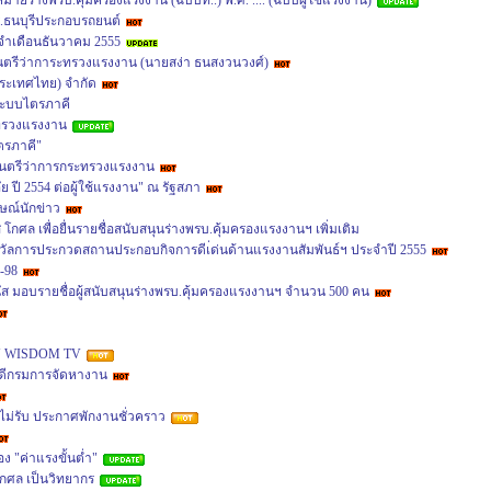
หมายร่างพรบ.คุ้มครองแรงงาน (ฉบับที่..) พ.ศ. .... (ฉบับผู้ใช้แรงงาน)
.ธนบุรีประกอบรถยนต์
ำเดือนธันวาคม 2555
มนตรีว่าการะทรวงแรงงาน (นายสง่า ธนสงวนวงศ์)
(ประเทศไทย) จำกัด
ระบบไตรภาคี
ทรวงแรงงาน
ตรภาคี"
ฐมนตรีว่าการกระทรวงแรงงาน
ปี 2554 ต่อผู้ใช้แรงงาน" ณ รัฐสภา
ษณ์นักข่าว
ล เพื่อยื่นรายชื่อสนับสนุนร่างพรบ.คุ้มครองแรงงานฯ เพิ่มเติม
างวัลการประกวดสถานประกอบกิจการดีเ่ด่นด้านแรงงานสัมพันธ์ฯ ประจำปี 2555
-98
มอบรายชื่อผู้สนับสนุนร่างพรบ.คุ้มครองแรงงานฯ จำนวน 500 คน
RSU WISDOM TV
ดีกรมการจัดหางาน
างไม่รับ ประกาศพักงานชั่วคราว
ง "ค่าแรงขั้นต่ำ"
กศล เป็นวิทยากร