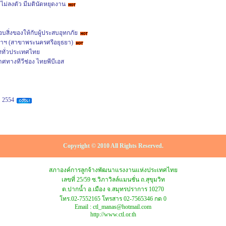
งไม่ลงตัว มีมตินัดหยุดงาน
สิ่งของให้กับผู้ประสบอุทกภัย
าฯ (สาขาพระนครศรีอยุธยา)
าททั่วประเทศไทย
ทางทีวีช่อง ไทยพีบีเอส
 2554
Copyright © 2010 All Rights Reserved.
สภาองค์การลูกจ้างพัฒนาแรงงานแห่งประเทศไทย
เลขที่ 25/59 ซ.วิภาวิลล์แมนชั่น ถ.สุขุมวิท
ต.ปากน้ำ อ.เมือง จ.สมุทรปราการ 10270
โทร.02-7552165 โทรสาร 02-7565346 กด 0
Email : ctl_manas@hotmail.com
http://www.ctl.or.th