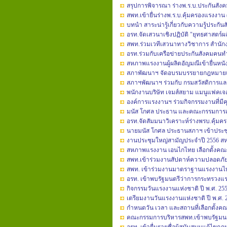
สรุปการพิจารณา ร่างพ.ร.บ.ประกันสัง
สพท.เข้ายื่นร่างพ.ร.บ.คุ้มครองแรงงาน (ฉ
บทนำ สาระน่ารู้เกี่ยวกับความรู้ประกัน
อรท.จัดเสวนาเชิงปฏิบัติ "ยุทธศาสตร์ผ
สพท.ร่วมเวทีเสวนาทางวิชาการ สำนั
อรท.ร่วมกับเครือข่ายประกันสังคมคนท
สหภาพแรงงานผู้ผลิตอัญมณีเข้ายื่นหนั
สภาพัฒนาฯ จัดอบรมบรรยายกฎหมายแ
สภาฯพัฒนาฯ ร่วมกับ กรมสวัสดิการแล
พนักงานบริษัท เจมส์สยาม แมนูแฟคเจอร
องค์การแรงงานฯ ร่วมกิจกรรมงานที่มีค
มนัส โกศล ประธาน และคณะกรรมการสภ
อรท.จัดสัมมนาวิเคราะห์ร่างพรบ.คุ้ม
นายมนัส โกศล ประธานสภาฯ เข้าประช
งานประชุมใหญ่สามัญประจำปี 2556 
สหภาพแรงงาน เอนไกไทย เลือกตั้งค
สพท.เข้าร่วมงานสัปดาห์ความปลอดภัยใ
สพท. เข้าร่วมงานมาตราฐานแรงงานไ
อรท. เข้าพบรัฐมนตรีว่าการกระทรวงแ
กิจกรรมวันแรงงานแห่งชาติ ปี พ.ศ. 25
เตรียมงานวันแรงงานแห่งชาติ ปี พ.ศ. 
กำหนดวัน เวลา และสถานที่เลือกตั้งคณ
คณะกรรมการบริหารสพท.เข้าพบรัฐมน