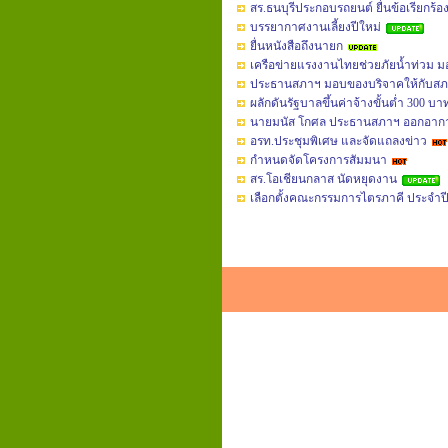
สร.ธนบุรีประกอบรถยนต์ ยื่นข้อเรียกร้อ
บรรยากาศงานเลี้ยงปีใหม่
ยื่นหนังสือถึงนายก
เครือข่ายแรงงานไทยช่วยภัยน้ำท่วม มอบ
ประธานสภาฯ มอบของบริจาคให้กับสภ
ผลักดันรัฐบาลขึ้นค่าจ้างขั้นต่ำ 300 บ
นายมนัส โกศล ประธานสภาฯ ออกอากาศ
อรท.ประชุมพิเศษ และจัดแถลงข่าว
กำหนดจัดโครงการสัมมนา
สร.โอเชียนกลาส นัดหยุดงาน
เลือกตั้งคณะกรรมการไตรภาคี ประจำปี