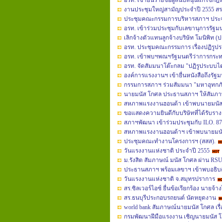
อรท. เข้ายื่นรายชื่อผู้สนับสนุนแก้ไขกฎ
งานประชุมใหญ่สามัญประจำปี 2555 สร
ประชุมคณะกรรมการบริหารสภาฯ ประจ
อรท. เข้าร่วมประชุมกับเลขานุการรัฐ
เลิกจ้างตัวแทนลูกจ้างบริษัท โมนิพิท 
อรท. ประชุมคณะกรรมการ เรื่องปฏิรูป
อรท. เข้าพบฯพณฯรัฐมนตรีว่าการกระ
อรท. จัดสัมมนาโต๊ะกลม "ปฏิรูประบบไ
องค์การแรงงานฯ เข้ายื่นหนังสือถึงรั
กรรมการสภาฯ ร่วมสัมมนา "มหาอุทกภัย 
นายมนัส โกศล ประธานสภาฯ ให้สัมภา
สหภาพแรงงานฮอนด้า เข้าพบนายมนัส โกศ
ขอแสดงความยินดีกับบริษัทที่ได้รับร
สภาฯพัฒนา เข้าร่วมประชุมกับ ILO. 87
สหภาพแรงงานฮอนด้าฯ เข้าพบนายมนัส 
ประชุมคณะทำงานโครงการฯ (สสส).
วันแรงงานแห่งชาติ ประจำปี 2555
ม.รังสิต สัมภาษณ์ มนัส โกศล ผ่าน 
ประธานสภาฯ พร้อมเลขาฯ เข้าพบอธิบ
วันแรงงานแห่งชาติ จ.สมุทรปราการ
สร.ซิลเวอร์ไอซ์ ยื่นข้อเรียกร้อง นายจ้
สร.ธนบุรีประกอบรถยนต์ นัดหยุดงาน
world bank สัมภาษณ์นายมนัส โกศล เรื่อ
กรมพัฒนาฝีมือแรงงาน เชิญนายมนัส โ