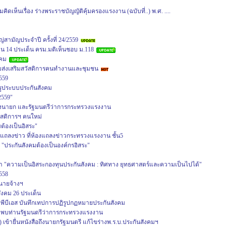
ดเห็นเรื่อง ร่างพระราชบัญญัติคุ้มครองแรงงาน (ฉบับที่..) พ.ศ. ....
มัญประจำปี ครั้งที่ 24/2559
น 14 ประเด็น ครม.มติเห็นชอบ ม.118
งคม
่งเสริมสวัสดิการคนทำงานและชุมชน
559
รูประบบประกันสังคม
2559"
อถึงนายก และรัฐมนตรีว่าการกระทรวงแรงงาน
ัสดิการฯ คนใหม่
ต้องเป็นอิสระ"
ถลงข่าว ที่ห้องแถลงข่าวกระทรวงแรงงาน ชั้น5
 "ประกันสังคมต้องเป็นองค์กรอิสระ"
า "ความเป็นอิสระกองทุนประกันสังคม : ทิศทาง ยุทธศาสตร์และความเป็นไปได้"
558
นายจ้างฯ
ังคม 26 ประเด็น
ีบีเอส บันทึกเทปการปฏิรูปกฏหมายประกันสังคม
พบท่านรัฐมนตรีว่าการกระทรวงแรงงาน
เข้ายื่นหนังสือถึงนายกรัฐมนตรี แก้ไขร่างพ.ร.บ.ประกันสังคมฯ