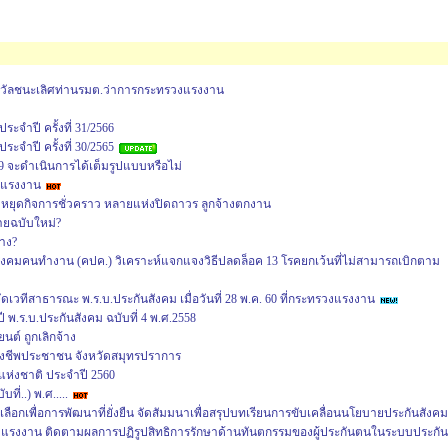
งวัลชนะเลิศท่านรมต.ว่าการกระทรวงแรงงาน
จำปี ครั้งที่ 31/2566
จำปี ครั้งที่ 30/2565
9 จะดำเนินการได้เต็มรูปแบบหรือไม่
านแรงงาน
หยุดกิจการชั่วคราว หลายแห่งปิดถาวร ลูกจ้างตกงาน
ายฉบับใหม่?
าง?
ังคมคนทำงาน (คปค.) วิเคราะห์แจกแจงวิธีปลดล็อค 13 โรคยกเว้นที่ไม่สามารถเบิกตาม
วทีสาธารณะ พ.ร.บ.ประกันสังคม เมื่อวันที่ 28 พ.ค. 60 ที่กระทรวงแรงงาน
 พ.ร.บ.ประกันสังคม ฉบับที่ 4 พ.ศ.2558
นต์ ถูกเลิกจ้าง
งชีพประชาชน จังหวัดสมุทรปราการ
ห่งชาติ ประจำปี 2560
ี่..) พ.ศ.....
ือกเพื่อการพัฒนาที่ยั่งยืน จัดสัมมนาเพื่อสรุปบทเรียนการขับเคลื่อนนโยบายประกันสังคม
งแรงงาน ติดตามผลการปฏิรูปสิทธิการรักษาด้านทันตกรรมของผู้ประกันตนในระบบประกัน