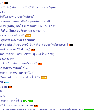
คมฯ
บับที่..) พ.ศ. .... (ฉบับผู้ใช้แรงงาน) ณ รัฐสภา
สังคม
ลักดันร่างพรบ.ประกันสังคม"
กงานคณะกรรมการสิทธิมนุษยชนแห่งชาติ
ำงาน (คปค.) จัดโครงการอบรมเชิงปฏิบัติการ
งสือร้องเรียนต่อปลัดกระทรวงแรงงาน
รงงานนอกสถานที่
ะคุ้มครองแรงงาน จัดสัมมนา
ิ่ง จำกัด เดินขบวนเข้ายื่นคำร้องต่อประกันสังคมเขต 8
ุณค่า (Decent Work Day)
าฯพัฒนาฯ อรท. เข้าพบรัฐมนตรีฯ (เฉลิม)
ครองแรงงานฯ
ุมร่วมกับฯพณฯนายกรัฐมนตรี
สหภาพแรงงานเอนไกไทย
ณะกรรมการสหภาพฯ ชุดใหม่
นการทำงานแห่งชาติ ครั้งที่ 27
ทย
รงงาน
56
2556
ะกรรมการค่า้จ้าง
ตรีว่าการกระทรวงแรงงาน