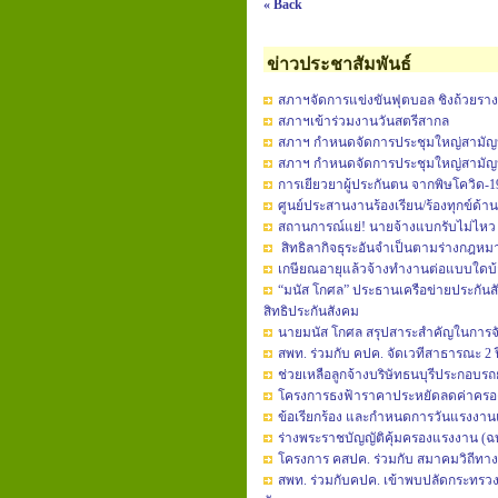
« Back
ข่าวประชาสัมพันธ์
สภาฯจัดการแข่งขันฟุตบอล ชิงถ้วยรา
สภาฯเข้าร่วมงานวันสตรีสากล
สภาฯ กำหนดจัดการประชุมใหญ่สามัญประ
สภาฯ กำหนดจัดการประชุมใหญ่สามัญประ
การเยียวยาผู้ประกันตน จากพิษโควิด-1
ศูนย์ประสานงานร้องเรียน/ร้องทุกข์ด้
สถานการณ์แย่! นายจ้างแบกรับไม่ไหว 
สิทธิลากิจธุระอันจำเป็นตามร่างกฎหม
เกษียณอายุแล้วจ้างทำงานต่อแบบใดบ้
“มนัส โกศล” ประธานเครือข่ายประกันส
สิทธิประกันสังคม
นายมนัส โกศล สรุปสาระสำคัญในการจัดเ
สพท. ร่วมกับ คปค. จัดเวทีสาธารณะ 2 ปี
ช่วยเหลือลูกจ้างบริษัทธนบุรีประกอบรถย
โครงการธงฟ้าราคาประหยัดลดค่าครอ
ข้อเรียกร้อง และกำหนดการวันแรงงานแ
ร่างพระราชบัญญัติคุ้มครองแรงงาน (ฉบับท
โครงการ คสปค. ร่วมกับ สมาคมวิถีทางเล
สพท. ร่วมกับคปค. เข้าพบปลัดกระทรว