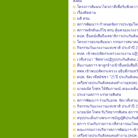
สังคม
โครงการสัมมนาไตรภาคีเพื่อรับฟังความคิ
เรื่องติดตาม
มติ ครม.
สภาฯพัฒนาฯ กำหนดจัดการประชุมใหญ่สา
สภาฯผลักดันแก้ไข พรบ.คุ้มครองแรงงา
คปค. ยื่นหนังสือถึงเลขาธิการประกันสั
โครงการอบรมสัมมนา กรรมการสมาคมส
กิจกรรมวันแรงงานแห่งชาติ ประจำปี 2
คปค. เข้าพบปลัดกระทรวงแรงงาน-ปฏิ
เวทีเสวนา "ทิศทางปฏิรูปประกันสังคม 
ทีมงานสภาฯ พาลูกจ้างเข้ายื่นหนังสื
สพท.เข้าพบปลัดกระทรวง อธิบดีกรมสว
คปค. จัดเวทีสมัชชา "25 ปี ประกันสังคม
เครือข่ายประกันสังคมคนทำงาน(คปค) แ
นายมนัส โกศล ให้สัมภาษณ์ เดอะเนชั่น
ประธานสภาฯ บรรยายพิเศษ
สภาฯพัฒนาฯ ร่วมกับอรท. จัดเวทีเสวน
กิจกรรมวันแรงงานแห่งชาติ ประจำปี 2
นายมนัส โกศล รับวิทยากรพิเศษ สภาฯ
สรุปประเด็นร่างพระราชบัญญัติประกันส
สภาฯ ร่วมกับรายการเวทีสาธารณะไทยพ
คณะกรรมการบริหารสภาฯพัฒนาฯ เข้า
เครือข่ายประกันสังคมคนทำงาน (คปค.) 