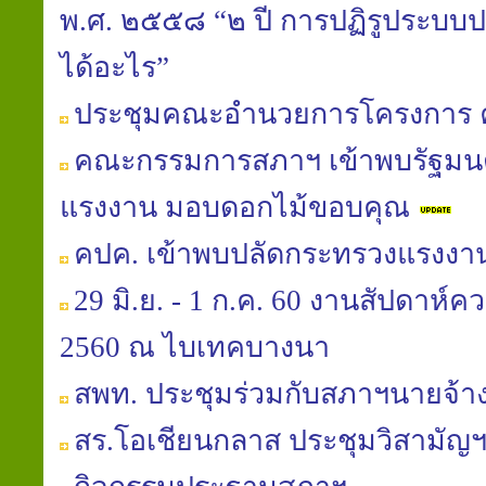
พ.ศ. ๒๕๕๘ “๒ ปี การปฏิรูประบบปร
ได้อะไร”
ประชุมคณะอำนวยการโครงการ 
คณะกรรมการสภาฯ เข้าพบรัฐมนต
แรงงาน มอบดอกไม้ขอบคุณ
คปค. เข้าพบปลัดกระทรวงแรงงา
29 มิ.ย. - 1 ก.ค. 60 งานสัปดาห์
2560 ณ ไบเทคบางนา
สพท. ประชุมร่วมกับสภาฯนายจ้าง
สร.โอเชียนกลาส ประชุมวิสามัญฯ