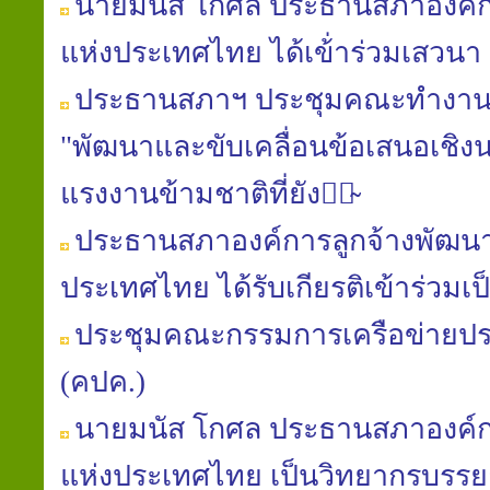
นาย​มนัส​ โกศล​ ประธาน​สภา​องค์ก
แห่ง​ประเทศไทย​ ได้เข้่าร่วมเสวนา
ประธานสภาฯ ประชุมคณะทำ​งาน​
"พัฒนา​และ​ขับเคลื่อน​ข้อเสนอ​เชิง​น
แรงงาน​ข้ามชาติ​ที่​ยัง​มิ̴
ประธาน​สภา​องค์การ​ลูกจ้าง​พัฒนา
ประเทศไทย​ ได้​รับ​เกียรติ​เข้าร่วม​
ประชุมคณะกรรมการเครือข่ายป
(คปค.)
นายมนัส​ โกศล​ ประธาน​สภา​องค์ก
แห่ง​ประเทศไทย​ เป็นวิทยากร​บรรย