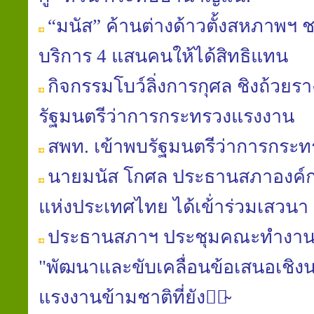
“มนัส” ค้านต่างด้าวตั้งสหภาพฯ 
บริการ 4 แสนคนให้ได้สิทธิแทน
กิจกรรมโบว์ลิ่งการกุศล ชิงถ้วยร
รัฐมนตรีว่าการกระทรวงแรงงาน
สพท. เข้าพบรัฐมนตรีว่าการกระ
นาย​มนัส​ โกศล​ ประธาน​สภา​องค์ก
แห่ง​ประเทศไทย​ ได้เข้่าร่วมเสวนา
ประธานสภาฯ ประชุมคณะทำ​งาน​
"พัฒนา​และ​ขับเคลื่อน​ข้อเสนอ​เชิง​น
แรงงาน​ข้ามชาติ​ที่​ยัง​มิ̴