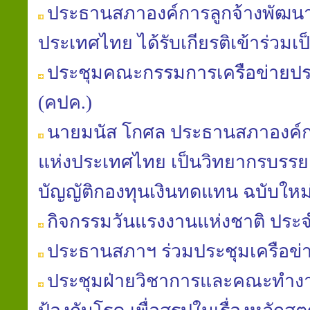
ประธาน​สภา​องค์การ​ลูกจ้าง​พัฒนา
ประเทศไทย​ ได้​รับ​เกียรติ​เข้าร่วม​
ประชุมคณะกรรมการเครือข่ายป
(คปค.)
นายมนัส​ โกศล​ ประธาน​สภา​องค์ก
แห่ง​ประเทศไทย​ เป็นวิทยากร​บรรย
บัญญัติ​กองทุน​เงินทดแทน​ ฉบับใหม่​
กิจกรรมวันแรงงานแห่งชาติ ประจ
ประธานสภาฯ ร่วมประชุมเครือข
ประชุมฝ่ายวิชาการ​และคณะ​ทำงาน