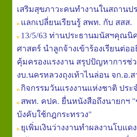
เสริมสุขภาวะคนทำงานในสถานป
แลกเปลี่ยนเรียนรู้ สพท. กับ สสส.
13/5/63 ท่านประธานมนัสฯคุณนิ
ศาสตร์ นำลูกจ้างเข้าร้องเรียนต่อ
คุ้มครองแรงงาน สรุปปัญหาการช่วย
งบ.นครหลวงถุงเท้าไนล่อน จก.อ
กิจกรรมวันแรงงานแห่งชาติ ประจ
สพท. คปค. ยื่นหนังสือถึงนายก
บังคับใช้กฎกระทรวง"
ยุเพิ่มเงินว่างงานทำผลงานโบแดง