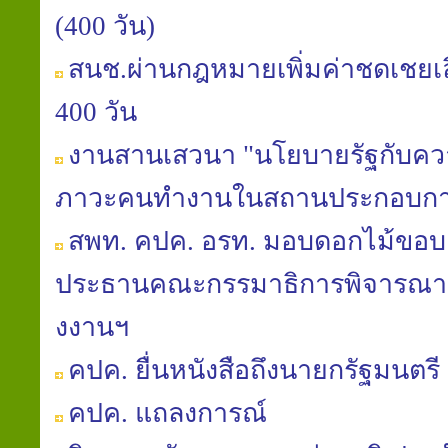
(400 วัน)
สนช.ผ่านกฎหมายเพิ่มค่าชดเชยเลิก
400 วัน
งานสานเสวนา "นโยบายรัฐกับควา
ภาวะคนทำงานในสถานประกอบกา
สพท. คปค. อรท. มอบดอกไม้ขอบค
ประธานคณะกรรมาธิการพิจารณา พ
งงานฯ
คปค. ยื่นหนังสือถึงนายกรัฐมนตรี 
คปค. แถลงการณ์